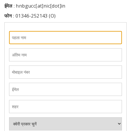
ईमेल
: hnbgucc[at]nic[dot]in
फोन
: 01346-252143 (O)
पहला
नाम
अंतिम
नाम
मोबाइल
नंबर
ईमेल
शहर
क्वेरी
टाइप