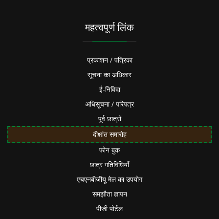
महत्वपूर्ण लिंक
प्रकाशन / पत्रिका
सूचना का अधिकार
ई-निविदा
अधिसूचना / परिपत्र
पूर्व छात्रों
दीक्षांत समारोह
फोन बुक
छात्र गतिविधियाँ
एचएनबीजीयू मेल का उपयोग
समझौता ज्ञापन
पीजी पोर्टल