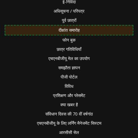
ई-निविदा
अधिसूचना / परिपत्र
पूर्व छात्रों
दीक्षांत समारोह
फोन बुक
छात्र गतिविधियाँ
एचएनबीजीयू मेल का उपयोग
समझौता ज्ञापन
पीजी पोर्टल
विविध
प्रशिक्षण और प्लेसमेंट
क्या खबर है
संविधान दिवस की 70 वीं वर्षगांठ
एचएनबीजीयू के लिए लर्निंग मैनेजमेंट सिस्टम
आरसीसी सेल