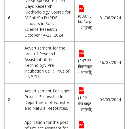
ICSSR Sponsored Ten
Days Research
Methodology Course for
(638.13
6
M.Phil./Ph.D./PDF
31/08/2024
किलोबाइट
scholars in Social
- अंग्रेजी)
Science Research
October 14-23, 2024
Advertisement for the
post of Research
Assistant at the
(247.26
7
16/07/2024
Technology Pre-
किलोबाइट
incubation Cell (TPIC) of
- अंग्रेजी)
HNBGU
Advertisement For Junior
Project Fellowship In
(1.02
8
04/05/2024
Department of Forestry
मेगा बाइट
and Natural Resources.
- अंग्रेजी)
Application for the post
of Project Assistant for