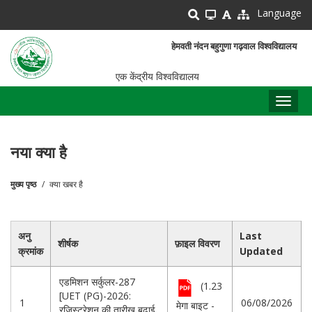
Skip
Language
to
main
हेमवती नंदन बहुगुणा गढ़वाल विश्वविद्यालय
content
एक केंद्रीय विश्वविद्यालय
Toggl
naviga
नया क्या है
मुख्य पृष्ठ
क्या खबर है
पग
चिन्ह
अनु
Last
शीर्षक
फ़ाइल विवरण
क्रमांक
Updated
एडमिशन सर्कुलर-287
(1.23
[UET (PG)-2026:
1
06/08/2026
मेगा बाइट -
रजिस्ट्रेशन की तारीख बढ़ाई