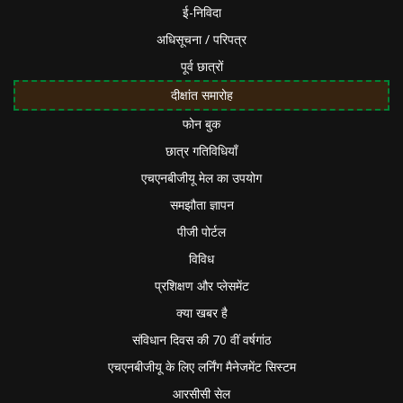
ई-निविदा
अधिसूचना / परिपत्र
पूर्व छात्रों
दीक्षांत समारोह
फोन बुक
छात्र गतिविधियाँ
एचएनबीजीयू मेल का उपयोग
समझौता ज्ञापन
पीजी पोर्टल
विविध
प्रशिक्षण और प्लेसमेंट
क्या खबर है
संविधान दिवस की 70 वीं वर्षगांठ
एचएनबीजीयू के लिए लर्निंग मैनेजमेंट सिस्टम
आरसीसी सेल