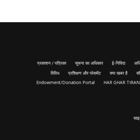
प्रकाशन / पत्रिका
सूचना का अधिकार
ई-निविदा
अधि
विविध
प्रशिक्षण और प्लेसमेंट
क्या खबर है
सं
Endowment/Donation Portal
HAR GHAR TIRA
साइ