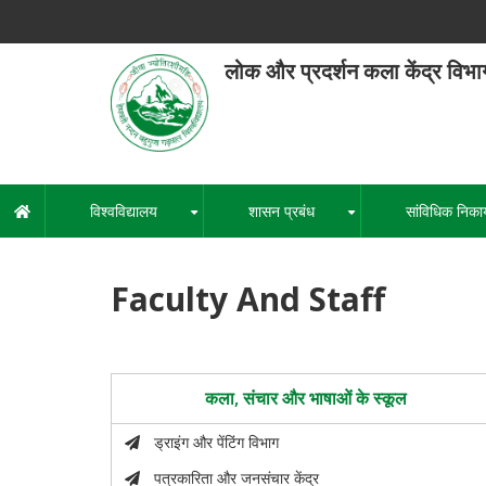
Skip
to
main
लोक और प्रदर्शन कला केंद्र विभा
content
हेमवती नंद
एक कें
विश्वविद्यालय
शासन प्रबंध
सांविधिक निका
मुख्य
+
+
नेविगेशन
Faculty And Staff
कला, संचार और भाषाओं के स्कूल
ड्राइंग और पेंटिंग विभाग
पत्रकारिता और जनसंचार केंद्र