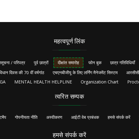
महत्वपूर्ण लिंक
सूचना / परिपत्र
पूर्व छात्रों
दीक्षांत समारोह
फोन बुक
छात्र गतिविधियाँ
विधान दिवस की 70 वीं वर्षगांठ
एचएनबीजीयू के लिए लर्निंग मैनेजमेंट सिस्टम
आरसीसी
NGA
MENTAL HEALTH HELPLINE
Organization Chart
Proct
त्वरित सम्पक
टमैप
गोपनीयता नीति
अस्वीकरण
आईटी वेब प्रबंधक
हमसे संपर्क करें
हमसे संपर्क करें