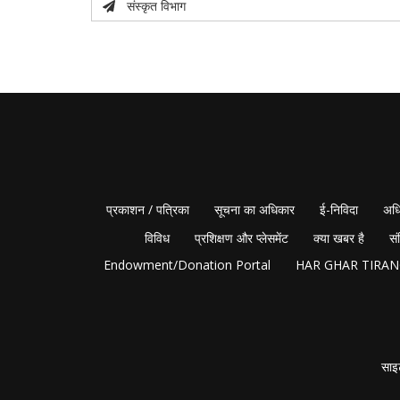
संस्कृत विभाग
प्रकाशन / पत्रिका
सूचना का अधिकार
ई-निविदा
अधि
विविध
प्रशिक्षण और प्लेसमेंट
क्या खबर है
सं
Endowment/Donation Portal
HAR GHAR TIRA
साइ