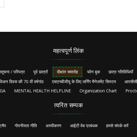
महत्वपूर्ण लिंक
सूचना / परिपत्र
पूर्व छात्रों
दीक्षांत समारोह
फोन बुक
छात्र गतिविधियाँ
विधान दिवस की 70 वीं वर्षगांठ
एचएनबीजीयू के लिए लर्निंग मैनेजमेंट सिस्टम
आरसीसी
NGA
MENTAL HEALTH HELPLINE
Organization Chart
Proct
त्वरित सम्पक
टमैप
गोपनीयता नीति
अस्वीकरण
आईटी वेब प्रबंधक
हमसे संपर्क करें