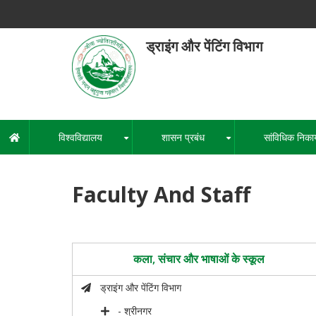
Skip
to
main
ड्राइंग और पेंटिंग विभाग
content
हेमवती नंद
एक कें
विश्वविद्यालय
शासन प्रबंध
सांविधिक निका
मुख्य
+
+
नेविगेशन
Faculty And Staff
कला, संचार और भाषाओं के स्कूल
ड्राइंग और पेंटिंग विभाग
- श्रीनगर