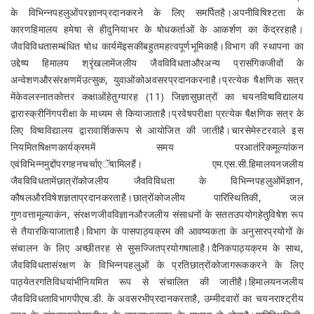
के विभिन्नपहलुओंपरज्ञानप्रदानकरने के लिए समर्पितहै।अपनीविषिश्टता के
कारणहिमालय हमेषा से हीदुनियाभर के षोधकर्ताओं के आकर्शण का केंद्ररहाहै।
जैवविविधतासम्बंधित षोध कार्यमेंइसकीबहुतमहत्वपूर्णभूमिकाहै।विभाग की स्थापना का
उद्देष्य हिमालय श्रृंखलामेंजलीय जैवविविधताऔरअन्य प्रासंगिकजीवों के
अन्वेशणऔरसंरक्षणमेंउत्सुक, युवाओंकोअवसरप्रदानकरनाहै।प्रत्येक षैक्षणिक सत्र
मेंकेवलस्नातकोत्तर कक्षाओंहेतुग्यारह (11) जिज्ञासुछात्रों का चयनविष्वविद्यालय
द्वारास्क्रीनिंगपरीक्षा के माध्यम से कियाजाताहै।प्रवेषपरीक्षा प्रत्येक षैक्षणिक सत्र के
लिए विष्वविद्यालय द्वारावार्शिकरूप से आयोजित की जातीहै।चारसेमेस्टरवाले इस
नियमितषिक्षणकार्यक्रममें समय परआतंरिकमूल्यांकन
एवंविभिन्नमुद्दोंपरगहनचर्चाएॅषामिलहैं। एम.एस.सी.हिमालयनजलीय
जैवविविधतामेंछात्रोंकोजलीय जैवविविधता के विभिन्नपहलुओंमेंज्ञान,
कौषलऔरविषेशज्ञताप्रदानकरताहै।छात्रोंकोजलीय पारिस्थितिकी, जल
गुणवत्तामूल्याकंन, संरक्षणजीवविज्ञानऔरजलीय संसाधनों के सततउपयोगहेतुविषेश रूप
से तैयारकियाजाताहै।विभाग के पासपाठ्यक्रम की आवष्यकता के अनुसारप्रयोगों के
संचालन के लिए अच्छीतरह से सुसज्जितप्रयोगषालाहै।दैनिकपाठ्यक्रम के साथ,
जैवविविधतासंरक्षण के विभिन्नपहलुओं के प्रतिछात्रोंकोजागरूककरने के लिए
पाठ्येतरगतिविधयांभीनियमित रूप से संचालित की जातीहै।हिमालयनजलीय
जैवविविधताविभागपीएच.डी. के अवसरभीप्रदानकरताहै, उम्मीदवारों का चयनराश्ट्रीय