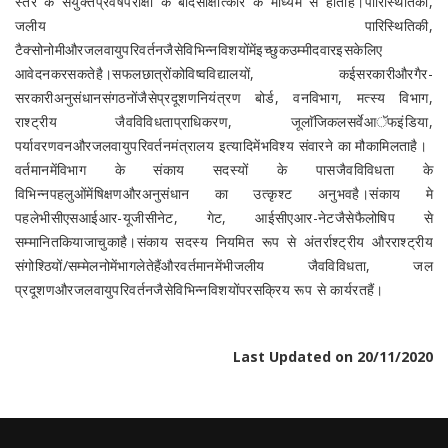
स्तर के संयुक्तप्रवेषपरीक्षा के बादसाक्षात्कार के माध्यम से होताहै।पारिस्थितिकी,
जलीय पारिस्थितिकी,
टैक्सोनोमीऔरजलवायुपरिवर्तनजैसेविभिन्नविशयोंमेंइच्छुकउम्मीदवारइसकेलिए
आवेदनकरसकतेहै।सफलछात्रोंकोविष्वविद्यालयों, कईसरकारीऔरगैर-
सरकारीअनुसंधानसंगठनोंजैसेप्रदूशणनियंत्रण बोर्ड, वनविभाग, मत्स्य विभाग,
राश्ट्रीय जैवविविधताप्राधिकरण, जूलाॅजिकलसर्वेआॅफइंडिया,
पर्यावरणवनऔरजलवायुपरिवर्तनमंत्रालय इत्यादिमेंभविश्य संवारने का मौकामिलताहै।
वर्तमानमेंविभाग के संकाय सदस्यों के पासजैवविविधता के
विभिन्नपहलुओंमेंषिक्षणऔरअनुसंधान का उत्कृश्ट अनुभवहै।संकाय मे
पहलेभीसीएसआईआर-यूजीसीनेट, गेट, आईसीएआर-नेटजैसेफैलोषिप से
सम्मानितकियाजाचुकाहै।संकाय सदस्य नियमित रूप से अंतर्राश्ट्रीय औरराश्ट्रीय
संगोश्ठियों/सम्मेलनोमेंभागलेतेहैंऔरवर्तमानमेंभीजलीय जैवविविधता, जल
प्रदूशणऔरजलवायुपरिवर्तनजैसेविभिन्नविशयोंपरसक्रिय रूप से कार्यरतहैं।
Last Updated on 20/11/2020