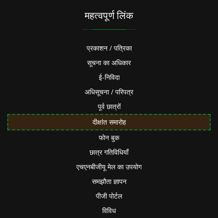
महत्वपूर्ण लिंक
प्रकाशन / पत्रिका
सूचना का अधिकार
ई-निविदा
अधिसूचना / परिपत्र
पूर्व छात्रों
दीक्षांत समारोह
फोन बुक
छात्र गतिविधियाँ
एचएनबीजीयू मेल का उपयोग
समझौता ज्ञापन
पीजी पोर्टल
विविध