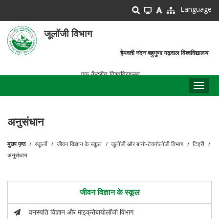
Skip
Language
to
main
जूलॉजी विभाग
content
हेमवती नंदन बहुगुणा गढ़वाल विश्वविद्यालय
एक केंद्रीय विश्वविद्यालय
Toggl
naviga
अनुसंधान
मुख्य पृष्ठ
स्कूलों
जीवन विज्ञान के स्कूल
जूलॉजी और बायो-टेक्नोलॉजी विभाग
टिहरी
पग
अनुसंधान
चिन्ह
जीवन विज्ञान के स्कूल
वनस्पति विज्ञान और माइक्रोबायोलॉजी विभाग