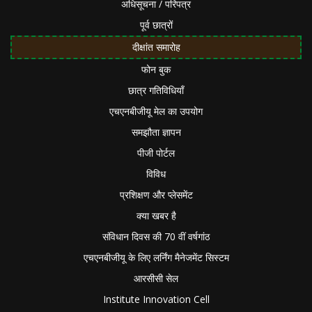
अधिसूचना / परिपत्र
पूर्व छात्रों
दीक्षांत समारोह
फोन बुक
छात्र गतिविधियाँ
एचएनबीजीयू मेल का उपयोग
समझौता ज्ञापन
पीजी पोर्टल
विविध
प्रशिक्षण और प्लेसमेंट
क्या खबर है
संविधान दिवस की 70 वीं वर्षगांठ
एचएनबीजीयू के लिए लर्निंग मैनेजमेंट सिस्टम
आरसीसी सेल
Institute Innovation Cell