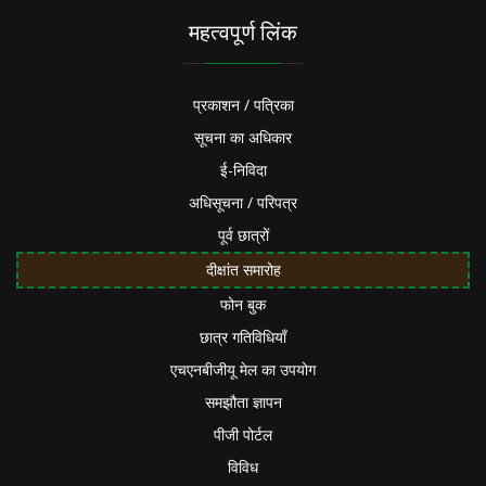
महत्वपूर्ण लिंक
प्रकाशन / पत्रिका
सूचना का अधिकार
ई-निविदा
अधिसूचना / परिपत्र
पूर्व छात्रों
दीक्षांत समारोह
फोन बुक
छात्र गतिविधियाँ
एचएनबीजीयू मेल का उपयोग
समझौता ज्ञापन
पीजी पोर्टल
विविध