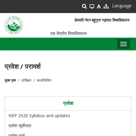
Skip
Language
to
main
हेमवती नंदन बहुगुणा गढ़वाल विश्वविद्यालय
content
एक केंद्रीय विश्वविद्यालय
Toggl
naviga
प्रवेश / परामर्श
मुख्य पृष्ठ
दाखिला
काउंसिलिंग
पग
चिन्ह
प्रवेश
NEP 2020 Syllabus and updates
प्रवेश सूचीपत्र
प्रवेश फार्म