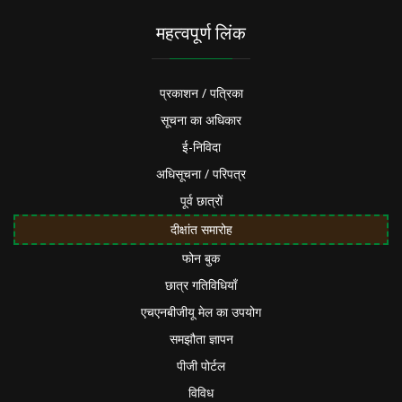
महत्वपूर्ण लिंक
प्रकाशन / पत्रिका
सूचना का अधिकार
ई-निविदा
अधिसूचना / परिपत्र
पूर्व छात्रों
दीक्षांत समारोह
फोन बुक
छात्र गतिविधियाँ
एचएनबीजीयू मेल का उपयोग
समझौता ज्ञापन
पीजी पोर्टल
विविध