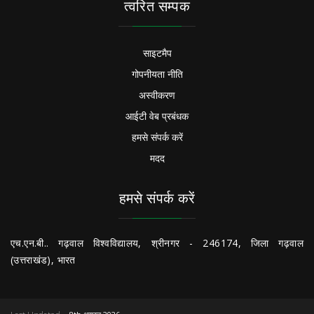
त्वरित सम्पक
साइटमैप
गोपनीयता नीति
अस्वीकरण
आईटी वेब प्रबंधक
हमसे संपर्क करें
मदद
हमसे संपर्क करें
एच.एन.बी.. गढ़वाल विश्वविद्यालय, श्रीनगर - 246174, जिला गढ़वाल
(उत्तराखंड), भारत