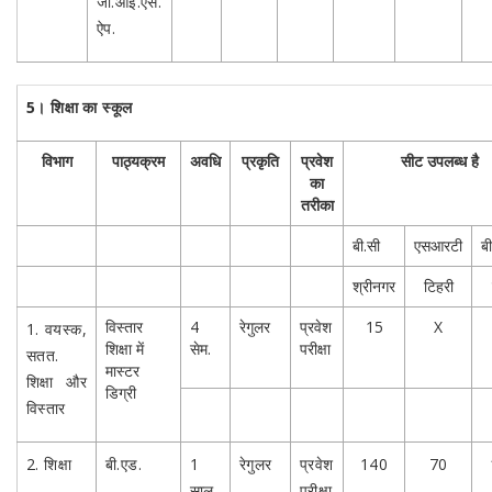
जी.आई.एस.
ऐप.
5।
शिक्षा का स्कूल
विभाग
पाठ्यक्रम
अवधि
प्रकृति
प्रवेश
सीट उपलब्ध है
का
तरीका
बी.सी
एसआरटी
ब
श्रीनगर
टिहरी
विस्तार
4
रेगुलर
प्रवेश
15
X
1.
वयस्क,
शिक्षा में
सेम.
परीक्षा
सतत.
मास्टर
शिक्षा और
डिग्री
विस्तार
2. शिक्षा
बी.एड.
1
रेगुलर
प्रवेश
140
70
साल
परीक्षा