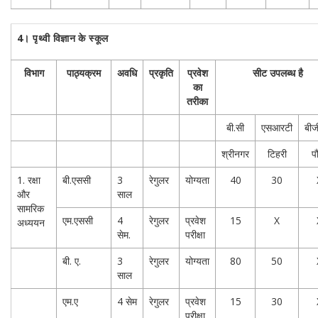
4।
पृथ्वी विज्ञान के स्कूल
विभाग
पाठ्यक्रम
अवधि
प्रकृति
प्रवेश
सीट उपलब्ध है
का
तरीका
बी.सी
एसआरटी
बी
श्रीनगर
टिहरी
पौ
1. रक्षा
बी.एससी
3
रेगुलर
योग्यता
40
30
और
साल
सामरिक
एम.एससी
4
रेगुलर
प्रवेश
15
X
अध्ययन
सेम.
परीक्षा
बी. ए.
3
रेगुलर
योग्यता
80
50
साल
एम.ए
4 सेम
रेगुलर
प्रवेश
15
30
परीक्षा