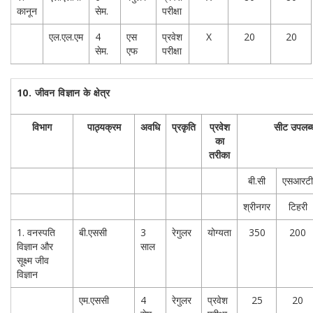
कानून
सेम.
परीक्षा
एल.एल.एम
4
एस
प्रवेश
X
20
20
सेम.
एफ
परीक्षा
10.
जीवन विज्ञान के क्षेत्र
विभाग
पाठ्यक्रम
अवधि
प्रकृति
प्रवेश
सीट उपलब्ध
का
तरीका
बी.सी
एसआरटी
श्रीनगर
टिहरी
1. वनस्पति
बी.एससी
3
रेगुलर
योग्यता
350
200
विज्ञान और
साल
सूक्ष्म जीव
विज्ञान
एम.एससी
4
रेगुलर
प्रवेश
25
20