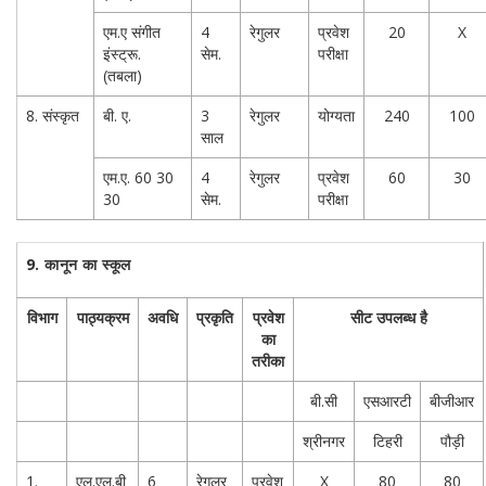
एम.ए संगीत
4
रेगुलर
प्रवेश
20
X
इंस्ट्रू.
सेम.
परीक्षा
(तबला)
8. संस्कृत
बी. ए.
3
रेगुलर
योग्यता
240
100
साल
एम.ए. 60 30
4
रेगुलर
प्रवेश
60
30
30
सेम.
परीक्षा
9.
कानून का स्कूल
विभाग
पाठ्यक्रम
अवधि
प्रकृति
प्रवेश
सीट उपलब्ध है
का
तरीका
बी.सी
एसआरटी
बीजीआर
श्रीनगर
टिहरी
पौड़ी
1.
एल.एल.बी
6
रेगुलर
प्रवेश
X
80
80