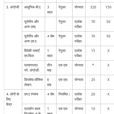
3. अंग्रेजी
आधुनिक बी.ए
3
रेगुलर
योग्यता
320
150
साल
यूरोपीय और
रेगुलर
प्रवेश
70
50
अन्य एमए
परीक्षा
यूरोपीय और
4 सेम
रेगुलर
प्रवेश
70
50
अन्य एम.ए
परीक्षा
विदेशी भाषाएँ
1
रेगुलर
प्रवेश
15
X
एम.फिल
साल
परीक्षा
प्रमाणपत्र.
तीन
एस एफ
योग्यता
*
X
स्पे. अंग्रेज़ी.
माह
डिप्लोमा.थीसिस
6
एस एफ
योग्यता
25
X
लेखन.
माह
4. लोगों के
एम.ए रंगमंच
4 सेम
नियमित।
प्रवेश
20
X
लिए
परीक्षा
केंद्र
प्रदर्शन कला
1
एस एफ
योग्यता
10
X
डिप्लोमा. यू.के
साल