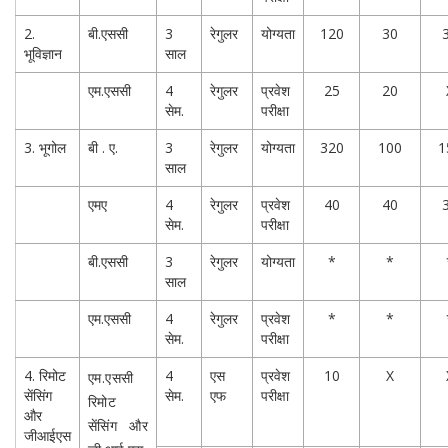
2.
बी.एससी
3
रेगुलर
योग्यता
120
30
भूविज्ञान
साल
एम.एससी
4
रेगुलर
प्रवेश
25
20
सेम.
परीक्षा
3. भूगोल
बी . ए.
3
रेगुलर
योग्यता
320
100
1
साल
एमए
4
रेगुलर
प्रवेश
40
40
सेम.
परीक्षा
बी.एससी
3
रेगुलर
योग्यता
*
*
साल
एम.एससी
4
रेगुलर
प्रवेश
*
*
सेम.
परीक्षा
4. रिमोट
4
एस
प्रवेश
10
X
एम.एससी
सेंसिंग
सेम.
एफ
परीक्षा
रिमोट
और
सेंसिंग और
जीआईएस