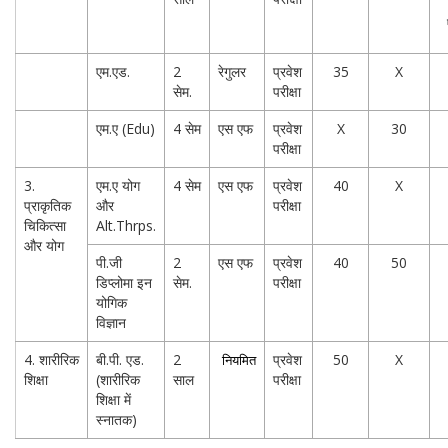
एम.एड.
2
रेगुलर
प्रवेश
35
X
सेम.
परीक्षा
एम.ए (Edu)
4 सेम
एस एफ
प्रवेश
X
30
परीक्षा
3.
एम.ए योग
4 सेम
एस एफ
प्रवेश
40
X
प्राकृतिक
और
परीक्षा
चिकित्सा
Alt.Thrps.
और योग
पी.जी
2
एस एफ
प्रवेश
40
50
डिप्लोमा इन
सेम.
परीक्षा
योगिक
विज्ञान
4. शारीरिक
बी.पी. एड.
2
नियमित
प्रवेश
50
X
शिक्षा
(शारीरिक
साल
परीक्षा
शिक्षा में
स्नातक)