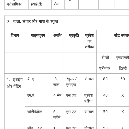
प्रौद्योगिकी
(आईटी)
सेम.
7।
कला, संचार और भाषा के स्कूल
विभाग
पाठ्यक्रम
अवधि
प्रकृति
प्रवेश
सीट उपलब्
का
तरीका
बी.सी
एसआरटी
श्रीनगर
टिहरी
बी. ए.
3
रेगुलर./
योग्यता
80
50
1. ड्राइंग
साल
एस.एफ
और पेंटिंग
एम.ए
4 सेम
एस एफ
प्रवेश
40
X
परीक्षा
सर्टिफिकेट
6
एस एफ
योग्यता
50
X
महीने
डीप. Tex.
1
एस एफ
योग्यता
50
X