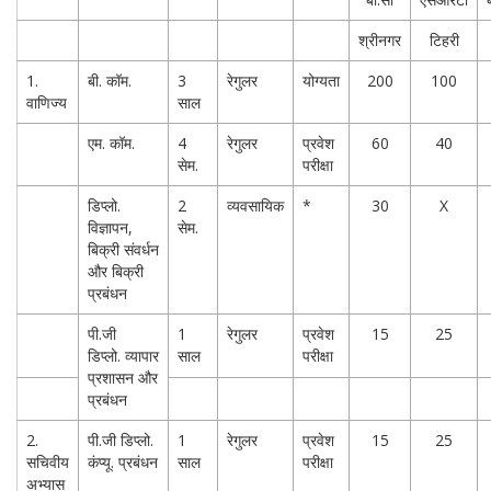
श्रीनगर
टिहरी
1.
बी. कॉम.
3
रेगुलर
योग्यता
200
100
वाणिज्य
साल
एम. कॉम.
4
रेगुलर
प्रवेश
60
40
सेम.
परीक्षा
डिप्लो.
2
व्यवसायिक
*
30
X
विज्ञापन,
सेम.
बिक्री संवर्धन
और बिक्री
प्रबंधन
पी.जी
1
रेगुलर
प्रवेश
15
25
डिप्लो. व्यापार
साल
परीक्षा
प्रशासन और
प्रबंधन
2.
पी.जी डिप्लो.
1
रेगुलर
प्रवेश
15
25
सचिवीय
कंप्यू. प्रबंधन
साल
परीक्षा
अभ्यास