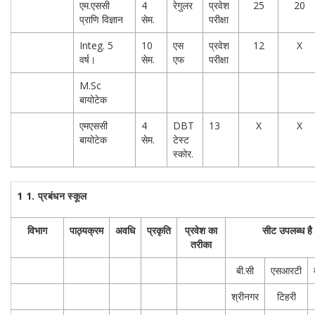
एम.एससी
4
रेगुलर
प्रवेश
25
20
प्राणि विज्ञान
सेम.
परीक्षा
Integ.
5
10
एस
प्रवेश
12
X
वर्ष।
सेम.
एफ
परीक्षा
M.Sc
बायोटेक
एमएससी
4
DBT
13
X
X
बायोटेक
सेम.
टेस्ट
स्कोर.
1 1.
प्रबंधन स्कूल
विभाग
पाठ्यक्रम
अवधि
प्रकृति
प्रवेश का
सीट उपलब्ध है
तरीका
बी.सी
एसआरटी
श्रीनगर
टिहरी