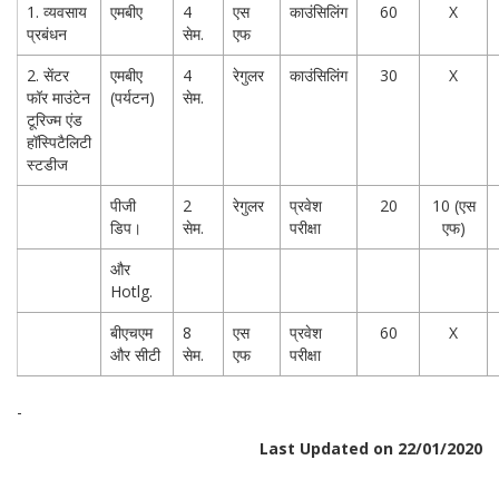
1. व्यवसाय
एमबीए
4
एस
काउंसिलिंग
60
X
प्रबंधन
सेम.
एफ
2. सेंटर
एमबीए
4
रेगुलर
काउंसिलिंग
30
X
फॉर माउंटेन
(पर्यटन)
सेम.
टूरिज्म एंड
हॉस्पिटैलिटी
स्टडीज
पीजी
2
रेगुलर
प्रवेश
20
10 (एस
डिप।
सेम.
परीक्षा
एफ)
और
Hotlg.
बीएचएम
8
एस
प्रवेश
60
X
और सीटी
सेम.
एफ
परीक्षा
-
Last Updated on 22/01/2020