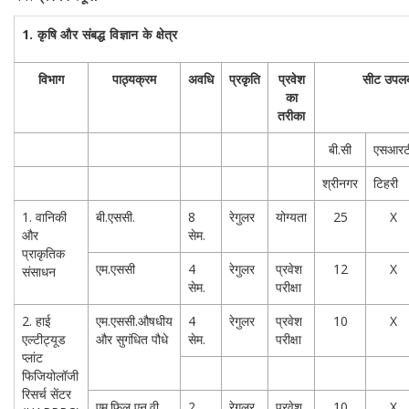
1
.
कृषि और संबद्ध विज्ञान के क्षेत्र
विभाग
पाठ्यक्रम
अवधि
प्रकृति
प्रवेश
सीट उपलब्
का
तरीका
बी.सी
एसआरट
श्रीनगर
टिहरी
1. वानिकी
बी.एससी.
8
रेगुलर
योग्यता
25
X
और
सेम.
प्राकृतिक
एम.एससी
4
रेगुलर
प्रवेश
12
X
संसाधन
सेम.
परीक्षा
2. हाई
एम.एससी
.औषधीय
4
रेगुलर
प्रवेश
10
X
एल्टीट्यूड
और सुगंधित पौधे
सेम.
परीक्षा
प्लांट
फिजियोलॉजी
रिसर्च सेंटर
एम.फिल एन.वी.
2
रेगुलर
प्रवेश
10
X