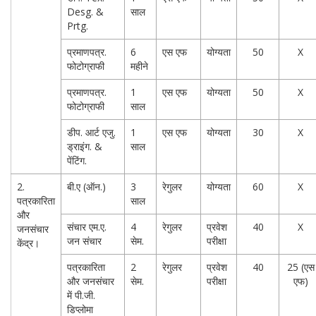
Desg. &
साल
Prtg.
प्रमाणपत्र.
6
एस एफ
योग्यता
50
X
फोटोग्राफी
महीने
प्रमाणपत्र.
1
एस एफ
योग्यता
50
X
फोटोग्राफी
साल
डीप. आर्ट एजु.
1
एस एफ
योग्यता
30
X
ड्राइंग. &
साल
पेंटिंग.
2.
बी.ए (ऑन.)
3
रेगुलर
योग्यता
60
X
पत्रकारिता
साल
और
संचार एम.ए.
4
रेगुलर
प्रवेश
40
X
जनसंचार
जन संचार
सेम.
परीक्षा
केंद्र।
पत्रकारिता
2
रेगुलर
प्रवेश
40
25 (एस
और जनसंचार
सेम.
परीक्षा
एफ)
में पी.जी.
डिप्लोमा