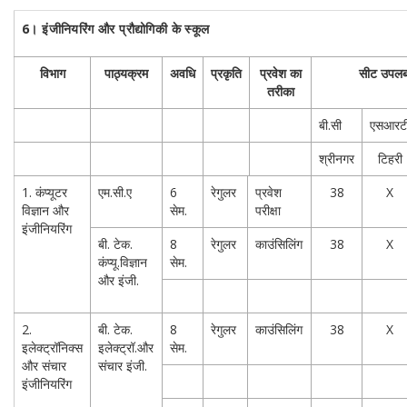
6।
इंजीनियरिंग और प्रौद्योगिकी के स्कूल
विभाग
पाठ्यक्रम
अवधि
प्रकृति
प्रवेश का
सीट उपलब्
तरीका
बी.सी
एसआरट
श्रीनगर
टिहरी
1. कंप्यूटर
एम.सी.ए
6
रेगुलर
प्रवेश
38
X
विज्ञान और
सेम.
परीक्षा
इंजीनियरिंग
बी. टेक.
8
रेगुलर
काउंसिलिंग
38
X
कंप्यू.विज्ञान
सेम.
और इंजी.
2.
बी. टेक.
8
रेगुलर
काउंसिलिंग
38
X
इलेक्ट्रॉनिक्स
इलेक्ट्रॉ.और
सेम.
और संचार
संचार इंजी.
इंजीनियरिंग