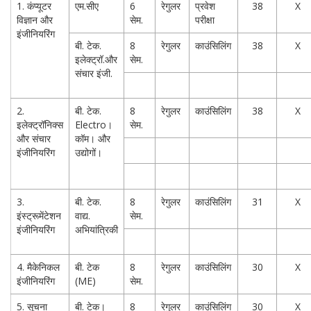
1. कंप्यूटर
एम.सीए
6
रेगुलर
प्रवेश
38
X
विज्ञान और
सेम.
परीक्षा
इंजीनियरिंग
बी. टेक.
8
रेगुलर
काउंसिलिंग
38
X
इलेक्ट्रॉ.और
सेम.
संचार इंजी.
2.
बी. टेक.
8
रेगुलर
काउंसिलिंग
38
X
इलेक्ट्रॉनिक्स
Electro।
सेम.
और संचार
कॉम। और
इंजीनियरिंग
उद्योगों।
3.
बी. टेक.
8
रेगुलर
काउंसिलिंग
31
X
इंस्ट्रूमेंटेशन
वाद्य.
सेम.
इंजीनियरिंग
अभियांत्रिकी
4. मैकेनिकल
बी. टेक
8
रेगुलर
काउंसिलिंग
30
X
इंजीनियरिंग
(ME)
सेम.
5. सूचना
बी. टेक।
8
रेगुलर
काउंसिलिंग
30
X