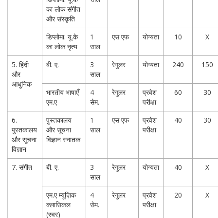
का लोक संगीत
और संस्कृति
डिप्लोमा. यू.के
1
एस एफ
योग्यता
10
X
का लोक नृत्य
साल
5. हिंदी
बी. ए.
3
रेगुलर
योग्यता
240
150
और
साल
आधुनिक
भारतीय भाषाएँ
4
रेगुलर
प्रवेश
60
30
एम.ए
सेम.
परीक्षा
6.
पुस्तकालय
1
एस एफ
प्रवेश
40
30
पुस्तकालय
और सूचना
साल
परीक्षा
और सूचना
विज्ञान स्नातक
विज्ञान
7. संगीत
बी. ए.
3
रेगुलर
योग्यता
40
X
साल
एम.ए म्यूज़िक
4
रेगुलर
प्रवेश
20
X
क्लासिकल
सेम.
परीक्षा
(स्वर)