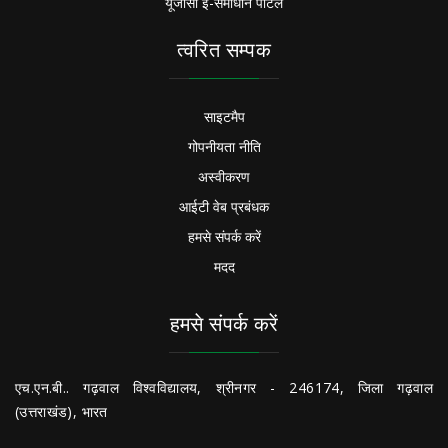
यूजीसी ई-समाधान पोर्टल
त्वरित सम्पक
साइटमैप
गोपनीयता नीति
अस्वीकरण
आईटी वेब प्रबंधक
हमसे संपर्क करें
मदद
हमसे संपर्क करें
एच.एन.बी.. गढ़वाल विश्वविद्यालय, श्रीनगर - 246174, जिला गढ़वाल
(उत्तराखंड), भारत