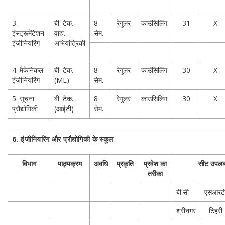
3.
बी. टेक.
8
रेगुलर
काउंसिलिंग
31
X
इंस्ट्रूमेंटेशन
वाद्य.
सेम.
इंजीनियरिंग
अभियांत्रिकी
4. मैकेनिकल
बी. टेक.
8
रेगुलर
काउंसिलिंग
30
X
इंजीनियरिंग
(ME)
सेम.
5. सूचना
बी. टेक.
8
रेगुलर
काउंसिलिंग
30
X
प्रौद्योगिकी
(आईटी)
सेम.
6.
इंजीनियरिंग और प्रौद्योगिकी के स्कूल
विभाग
पाठ्यक्रम
अवधि
प्रकृति
प्रवेश का
सीट उपलब्
तरीका
बी.सी
एसआरट
श्रीनगर
टिहरी