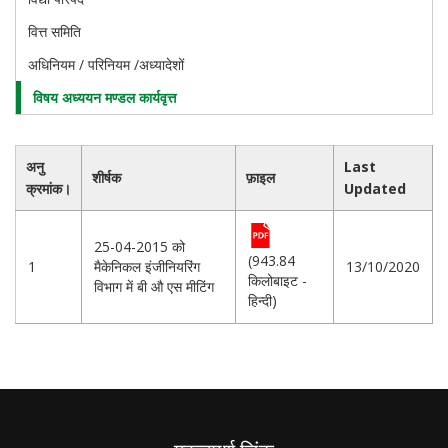
वित्त समिति
अधिनियम / परिनियम /अध्यादेशों
विषय अध्ययन मण्डल कार्यवृत्त
अनु
Last
शीर्षक
फ़ाइल
क्रमांक।
Updated
25-04-2015 को
(943.84
1
मैकेनिकल इंजीनियरिंग
13/10/2020
किलोबाइट -
विभाग में बी औ एस मीटिंग
हिन्दी)