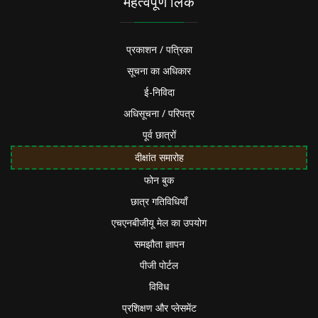
महत्वपूर्ण लिंक
प्रकाशन / पत्रिका
सूचना का अधिकार
ई-निविदा
अधिसूचना / परिपत्र
पूर्व छात्रों
दीक्षांत समारोह
फोन बुक
छात्र गतिविधियाँ
एचएनबीजीयू मेल का उपयोग
समझौता ज्ञापन
पीजी पोर्टल
विविध
प्रशिक्षण और प्लेसमेंट