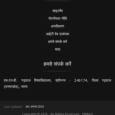
साइटमैप
गोपनीयता नीति
अस्वीकरण
आईटी वेब प्रबंधक
हमसे संपर्क करें
मदद
हमसे संपर्क करें
एच.एन.बी.. गढ़वाल विश्वविद्यालय, श्रीनगर - 246174, जिला गढ़वाल
(उत्तराखंड), भारत
Last Updated
6th अगस्त 2026
Copyright © 2019 - All Rights Reserved - HNBGU