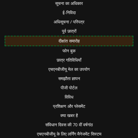
सूचना का अधिकार
ई-निविदा
अधिसूचना / परिपत्र
पूर्व छात्रों
दीक्षांत समारोह
फोन बुक
छात्र गतिविधियाँ
एचएनबीजीयू मेल का उपयोग
समझौता ज्ञापन
पीजी पोर्टल
विविध
प्रशिक्षण और प्लेसमेंट
क्या खबर है
संविधान दिवस की 70 वीं वर्षगांठ
एचएनबीजीयू के लिए लर्निंग मैनेजमेंट सिस्टम