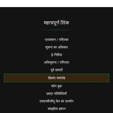
महत्वपूर्ण लिंक
प्रकाशन / पत्रिका
सूचना का अधिकार
ई-निविदा
अधिसूचना / परिपत्र
पूर्व छात्रों
दीक्षांत समारोह
फोन बुक
छात्र गतिविधियाँ
एचएनबीजीयू मेल का उपयोग
समझौता ज्ञापन