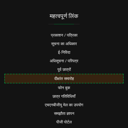
महत्वपूर्ण लिंक
प्रकाशन / पत्रिका
सूचना का अधिकार
ई-निविदा
अधिसूचना / परिपत्र
पूर्व छात्रों
दीक्षांत समारोह
फोन बुक
छात्र गतिविधियाँ
एचएनबीजीयू मेल का उपयोग
समझौता ज्ञापन
पीजी पोर्टल