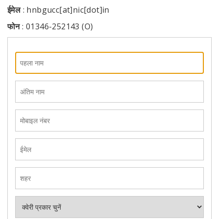
ईमेल
: hnbgucc[at]nic[dot]in
फोन
: 01346-252143 (O)
पहला
नाम
अंतिम
नाम
मोबाइल
नंबर
ईमेल
शहर
क्वेरी
टाइप