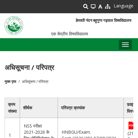
Skip
Language
to
main
हेमवती नंदन बहुगुणा गढ़वाल विश्वविद्यालय
content
एक केंद्रीय विश्वविद्यालय
Toggl
naviga
अधिसूचना / परिपत्र
मुख्य पृष्ठ
अधिसूचना / परिपत्र
पग
चिन्ह
क्रम
फ़ाइल
शीर्षक
परिपत्र क्रमांक
संख्या
विवरण
NSS परीक्षा
2021-2026 के
HNBGU/Exam.
(213.
1