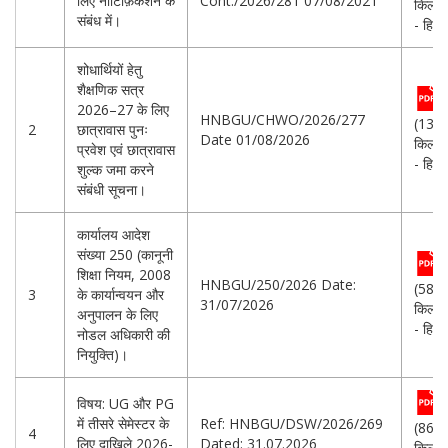
लिए नोटिफ़िकेशन के
Cont./2026/281 07/08/2021
किलोब
संबंध में।
- हिन्दी
शोधार्थियों हेतु
शैक्षणिक सत्र
2026–27 के लिए
HNBGU/CHWO/2026/277
(132.
2
छात्रावास पुनः
Date 01/08/2026
किलोब
प्रवेश एवं छात्रावास
- हिन्दी
शुल्क जमा करने
संबंधी सूचना।
कार्यालय आदेश
संख्या 250 (कानूनी
शिक्षा नियम, 2008
HNBGU/250/2026 Date:
(589.
3
के कार्यान्वयन और
31/07/2026
किलोब
अनुपालन के लिए
- हिन्दी
नोडल अधिकारी की
नियुक्ति)।
विषय: UG और PG
में तीसरे सेमेस्टर के
Ref: HNBGU/DSW/2026/269
(862.
4
लिए दाखिले 2026-
Dated: 31.07.2026
किलोब