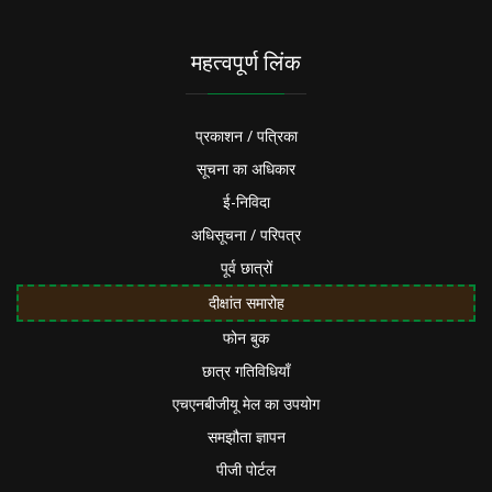
महत्वपूर्ण लिंक
प्रकाशन / पत्रिका
सूचना का अधिकार
ई-निविदा
अधिसूचना / परिपत्र
पूर्व छात्रों
दीक्षांत समारोह
फोन बुक
छात्र गतिविधियाँ
एचएनबीजीयू मेल का उपयोग
समझौता ज्ञापन
पीजी पोर्टल