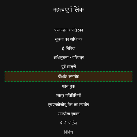
महत्वपूर्ण लिंक
प्रकाशन / पत्रिका
सूचना का अधिकार
ई-निविदा
अधिसूचना / परिपत्र
पूर्व छात्रों
दीक्षांत समारोह
फोन बुक
छात्र गतिविधियाँ
एचएनबीजीयू मेल का उपयोग
समझौता ज्ञापन
पीजी पोर्टल
विविध