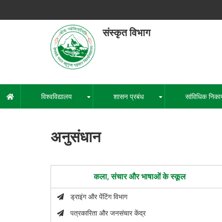
Skip
to
main
संस्कृत विभाग
content
हेमवती नंद
एक कें
विश्वविद्यालय
शासन प्रबंध
सांविधिक निका
मुख्य
+
+
नेविगेशन
अनुसंधान
कला, संचार और भाषाओं के स्कूल
ड्राइंग और पेंटिंग विभाग
पत्रकारिता और जनसंचार केंद्र