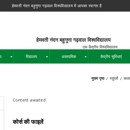
हेमवती नंदन बहुगुणा गढ़वाल विश्वविद्यालय में आपका स्वागत है
न बहुगुणा गढ़वाल विश्वविद्यालय
द्रीय विश्वविद्यालय
य
विद्यालय
अकादमिक
केंद्रीय सुविधाएं
+
+
+
मुख्य पृष्ठ
स्कूलों
कला
पग
चिन्ह
Content awaited
कोर्स की फाइलें