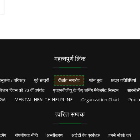
महत्वपूर्ण लिंक
सूचना / परिपत्र
पूर्व छात्रों
दीक्षांत समारोह
फोन बुक
छात्र गतिविधियाँ
विधान दिवस की 70 वीं वर्षगांठ
एचएनबीजीयू के लिए लर्निंग मैनेजमेंट सिस्टम
आरसीसी
NGA
MENTAL HEALTH HELPLINE
Organization Chart
Proct
त्वरित सम्पक
टमैप
गोपनीयता नीति
अस्वीकरण
आईटी वेब प्रबंधक
हमसे संपर्क करें