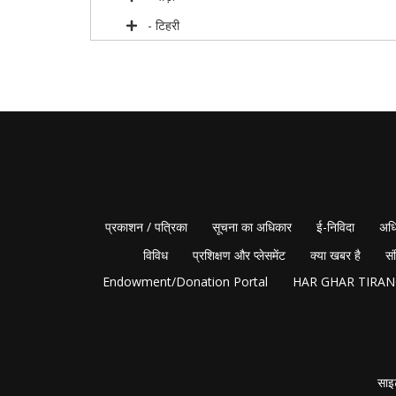
- टिहरी
प्रकाशन / पत्रिका
सूचना का अधिकार
ई-निविदा
अधि
विविध
प्रशिक्षण और प्लेसमेंट
क्या खबर है
सं
Endowment/Donation Portal
HAR GHAR TIRA
साइ