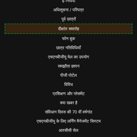
ई-निविदा
अधिसूचना / परिपत्र
पूर्व छात्रों
दीक्षांत समारोह
फोन बुक
छात्र गतिविधियाँ
एचएनबीजीयू मेल का उपयोग
समझौता ज्ञापन
पीजी पोर्टल
विविध
प्रशिक्षण और प्लेसमेंट
क्या खबर है
संविधान दिवस की 70 वीं वर्षगांठ
एचएनबीजीयू के लिए लर्निंग मैनेजमेंट सिस्टम
आरसीसी सेल