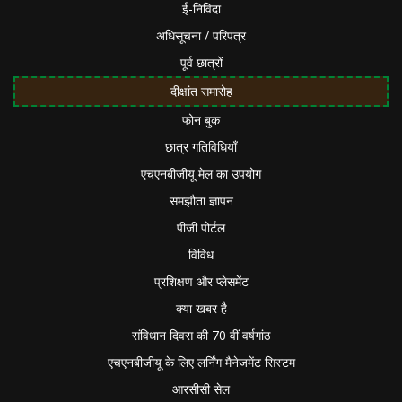
ई-निविदा
अधिसूचना / परिपत्र
पूर्व छात्रों
दीक्षांत समारोह
फोन बुक
छात्र गतिविधियाँ
एचएनबीजीयू मेल का उपयोग
समझौता ज्ञापन
पीजी पोर्टल
विविध
प्रशिक्षण और प्लेसमेंट
क्या खबर है
संविधान दिवस की 70 वीं वर्षगांठ
एचएनबीजीयू के लिए लर्निंग मैनेजमेंट सिस्टम
आरसीसी सेल