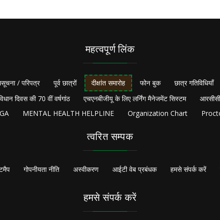
महत्वपूर्ण लिंक
सूचना / परिपत्र
पूर्व छात्रों
दीक्षांत समारोह
फोन बुक
छात्र गतिविधियाँ
विधान दिवस की 70 वीं वर्षगांठ
एचएनबीजीयू के लिए लर्निंग मैनेजमेंट सिस्टम
आरसीसी
NGA
MENTAL HEALTH HELPLINE
Organization Chart
Proct
त्वरित सम्पक
टमैप
गोपनीयता नीति
अस्वीकरण
आईटी वेब प्रबंधक
हमसे संपर्क करें
हमसे संपर्क करें