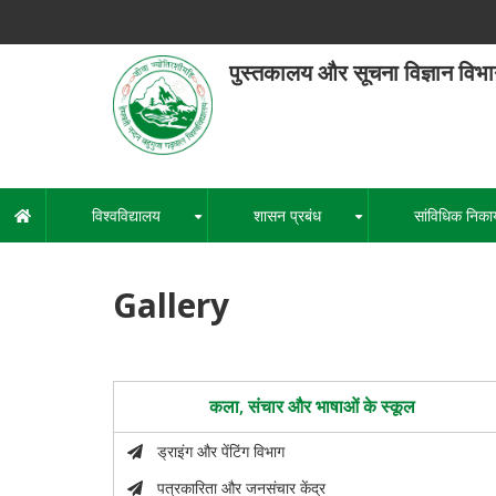
Skip
to
main
पुस्तकालय और सूचना विज्ञान विभ
content
हेमवती नंद
एक कें
विश्वविद्यालय
शासन प्रबंध
सांविधिक निका
मुख्य
+
+
नेविगेशन
Gallery
कला, संचार और भाषाओं के स्कूल
ड्राइंग और पेंटिंग विभाग
पत्रकारिता और जनसंचार केंद्र