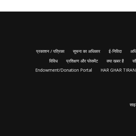
प्रकाशन / पत्रिका
सूचना का अधिकार
ई-निविदा
अधि
विविध
प्रशिक्षण और प्लेसमेंट
क्या खबर है
सं
Endowment/Donation Portal
HAR GHAR TIRA
साइ