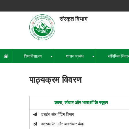
Skip
to
main
संस्कृत विभाग
content
हेमवती नंद
एक कें
विश्वविद्यालय
शासन प्रबंध
सांविधिक निका
मुख्य
+
+
नेविगेशन
पाठ्यक्रम विवरण
कला, संचार और भाषाओं के स्कूल
ड्राइंग और पेंटिंग विभाग
पत्रकारिता और जनसंचार केंद्र