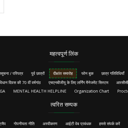
महत्वपूर्ण लिंक
सूचना / परिपत्र
पूर्व छात्रों
दीक्षांत समारोह
फोन बुक
छात्र गतिविधियाँ
विधान दिवस की 70 वीं वर्षगांठ
एचएनबीजीयू के लिए लर्निंग मैनेजमेंट सिस्टम
आरसीसी
NGA
MENTAL HEALTH HELPLINE
Organization Chart
Proct
त्वरित सम्पक
टमैप
गोपनीयता नीति
अस्वीकरण
आईटी वेब प्रबंधक
हमसे संपर्क करें