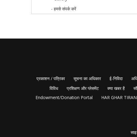
- हमसे संपर्क करें
प्रकाशन / पत्रिका
सूचना का अधिकार
ई-निविदा
अधि
विविध
प्रशिक्षण और प्लेसमेंट
क्या खबर है
सं
Endowment/Donation Portal
HAR GHAR TIRA
साइ