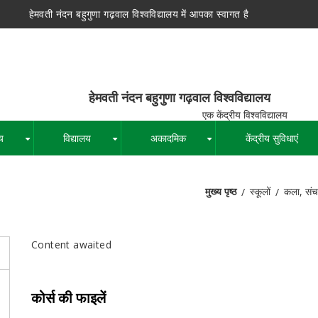
हेमवती नंदन बहुगुणा गढ़वाल विश्वविद्यालय में आपका स्वागत है
न बहुगुणा गढ़वाल विश्वविद्यालय
द्रीय विश्वविद्यालय
य
विद्यालय
अकादमिक
केंद्रीय सुविधाएं
+
+
+
मुख्य पृष्ठ
स्कूलों
कला, संच
पग
चिन्ह
Content awaited
कोर्स की फाइलें