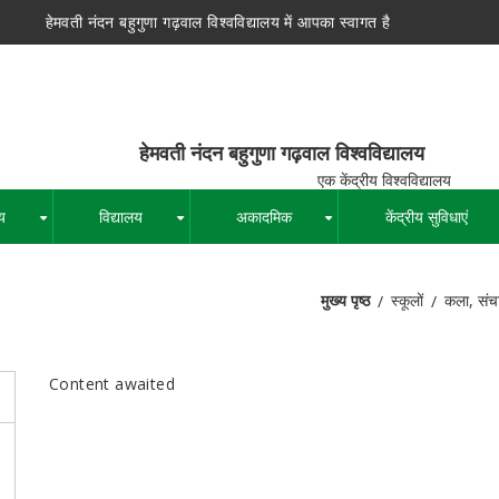
हेमवती नंदन बहुगुणा गढ़वाल विश्वविद्यालय में आपका स्वागत है
न बहुगुणा गढ़वाल विश्वविद्यालय
द्रीय विश्वविद्यालय
य
विद्यालय
अकादमिक
केंद्रीय सुविधाएं
+
+
+
मुख्य पृष्ठ
स्कूलों
कला, संच
पग
चिन्ह
Content awaited