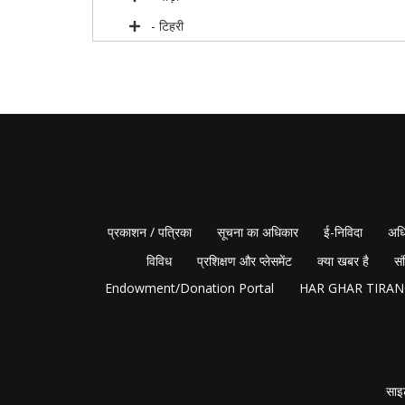
- टिहरी
प्रकाशन / पत्रिका
सूचना का अधिकार
ई-निविदा
अधि
विविध
प्रशिक्षण और प्लेसमेंट
क्या खबर है
सं
Endowment/Donation Portal
HAR GHAR TIRA
साइ