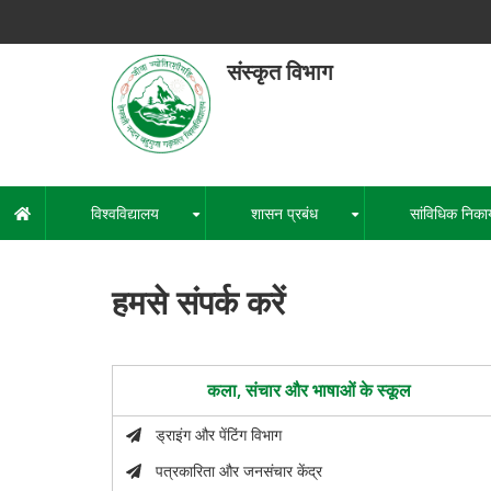
Skip
to
main
संस्कृत विभाग
content
हेमवती नंद
एक कें
विश्वविद्यालय
शासन प्रबंध
सांविधिक निका
मुख्य
+
+
नेविगेशन
हमसे संपर्क करें
कला, संचार और भाषाओं के स्कूल
ड्राइंग और पेंटिंग विभाग
पत्रकारिता और जनसंचार केंद्र