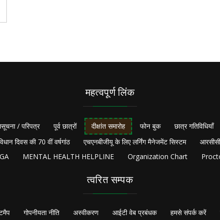
महत्वपूर्ण लिंक
सूचना / परिपत्र
पूर्व छात्रों
दीक्षांत समारोह
फोन बुक
छात्र गतिविधियाँ
विधान दिवस की 70 वीं वर्षगांठ
एचएनबीजीयू के लिए लर्निंग मैनेजमेंट सिस्टम
आरसीसी
NGA
MENTAL HEALTH HELPLINE
Organization Chart
Proct
त्वरित सम्पक
टमैप
गोपनीयता नीति
अस्वीकरण
आईटी वेब प्रबंधक
हमसे संपर्क करें