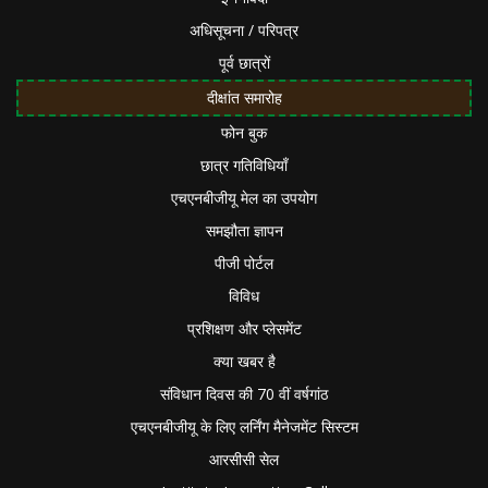
अधिसूचना / परिपत्र
पूर्व छात्रों
दीक्षांत समारोह
फोन बुक
छात्र गतिविधियाँ
एचएनबीजीयू मेल का उपयोग
समझौता ज्ञापन
पीजी पोर्टल
विविध
प्रशिक्षण और प्लेसमेंट
क्या खबर है
संविधान दिवस की 70 वीं वर्षगांठ
एचएनबीजीयू के लिए लर्निंग मैनेजमेंट सिस्टम
आरसीसी सेल