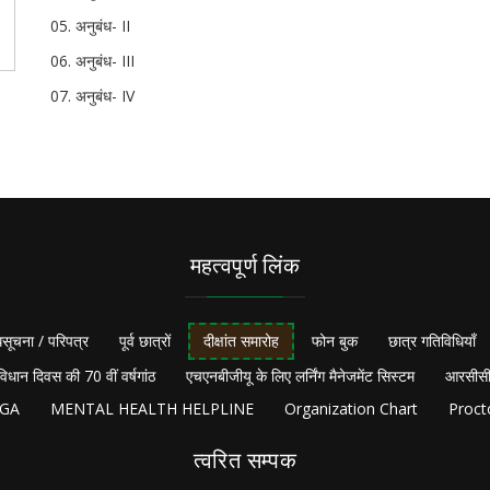
अनुबंध- II
अनुबंध- III
अनुबंध- IV
महत्वपूर्ण लिंक
सूचना / परिपत्र
पूर्व छात्रों
दीक्षांत समारोह
फोन बुक
छात्र गतिविधियाँ
विधान दिवस की 70 वीं वर्षगांठ
एचएनबीजीयू के लिए लर्निंग मैनेजमेंट सिस्टम
आरसीसी
NGA
MENTAL HEALTH HELPLINE
Organization Chart
Proct
त्वरित सम्पक