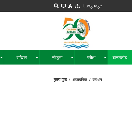
Language
दाखिला
संबद्धता
परीक्षा
डाउनलोड
+
+
+
+
मुख्य पृष्ठ
अकादमिक
संबंधन