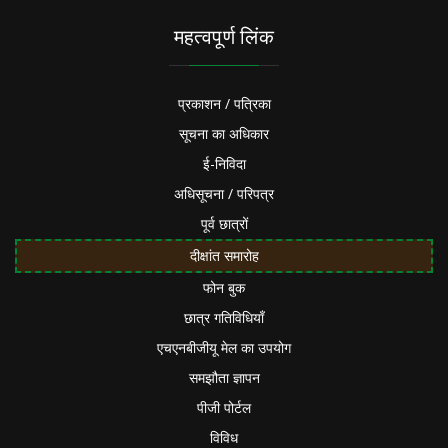
महत्वपूर्ण लिंक
प्रकाशन / पत्रिका
सूचना का अधिकार
ई-निविदा
अधिसूचना / परिपत्र
पूर्व छात्रों
दीक्षांत समारोह
फोन बुक
छात्र गतिविधियाँ
एचएनबीजीयू मेल का उपयोग
समझौता ज्ञापन
पीजी पोर्टल
विविध