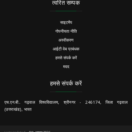
त्वरित सम्पक
साइटमैप
गोपनीयता नीति
अस्वीकरण
आईटी वेब प्रबंधक
हमसे संपर्क करें
मदद
हमसे संपर्क करें
एच.एन.बी.. गढ़वाल विश्वविद्यालय, श्रीनगर - 246174, जिला गढ़वाल
(उत्तराखंड), भारत