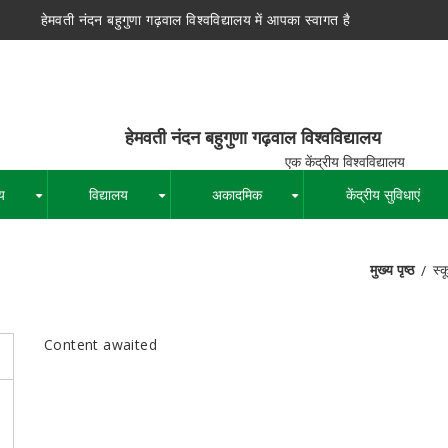
हेमवती नंदन बहुगुणा गढ़वाल विश्वविद्यालय में आपका स्वागत है
न बहुगुणा गढ़वाल विश्वविद्यालय
द्रीय विश्वविद्यालय
य
विद्यालय
अकादमिक
केंद्रीय सुविधाएं
+
+
+
मुख्य पृष्ठ
स्क
पग
चिन्ह
Content awaited