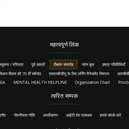
महत्वपूर्ण लिंक
सूचना / परिपत्र
पूर्व छात्रों
दीक्षांत समारोह
फोन बुक
छात्र गतिविधियाँ
विधान दिवस की 70 वीं वर्षगांठ
एचएनबीजीयू के लिए लर्निंग मैनेजमेंट सिस्टम
आरसीसी
NGA
MENTAL HEALTH HELPLINE
Organization Chart
Proct
त्वरित सम्पक
टमैप
गोपनीयता नीति
अस्वीकरण
आईटी वेब प्रबंधक
हमसे संपर्क करें