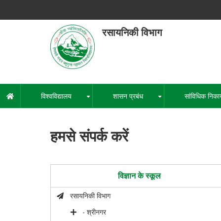
Skip
to
main
रसायनिकी विभाग
content
हेमवती नंद
एक कें
विश्वविद्यालय
शासन प्रबंध
सांविधिक निका
मुख्य
+
+
नेविगेशन
हमसे संपर्क करें
विज्ञान के स्कूल
रसायनिकी विभाग
- श्रीनगर