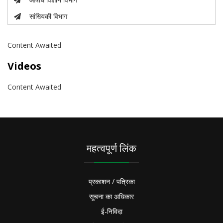
सांख्यिकी विभाग
Content Awaited
Videos
Content Awaited
महत्वपूर्ण लिंक
प्रकाशन / पत्रिका
सूचना का अधिकार
ई-निविदा