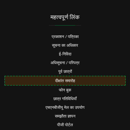
महत्वपूर्ण लिंक
प्रकाशन / पत्रिका
सूचना का अधिकार
ई-निविदा
अधिसूचना / परिपत्र
पूर्व छात्रों
दीक्षांत समारोह
फोन बुक
छात्र गतिविधियाँ
एचएनबीजीयू मेल का उपयोग
समझौता ज्ञापन
पीजी पोर्टल