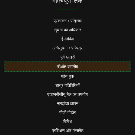
महत्वपूर्ण लिंक
प्रकाशन / पत्रिका
सूचना का अधिकार
ई-निविदा
अधिसूचना / परिपत्र
पूर्व छात्रों
दीक्षांत समारोह
फोन बुक
छात्र गतिविधियाँ
एचएनबीजीयू मेल का उपयोग
समझौता ज्ञापन
पीजी पोर्टल
विविध
प्रशिक्षण और प्लेसमेंट