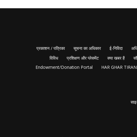
प्रकाशन / पत्रिका
सूचना का अधिकार
ई-निविदा
अधि
विविध
प्रशिक्षण और प्लेसमेंट
क्या खबर है
सं
Endowment/Donation Portal
HAR GHAR TIRA
साइ