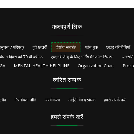
महत्वपूर्ण लिंक
सूचना / परिपत्र
पूर्व छात्रों
दीक्षांत समारोह
फोन बुक
छात्र गतिविधियाँ
विधान दिवस की 70 वीं वर्षगांठ
एचएनबीजीयू के लिए लर्निंग मैनेजमेंट सिस्टम
आरसीसी
NGA
MENTAL HEALTH HELPLINE
Organization Chart
Proct
त्वरित सम्पक
टमैप
गोपनीयता नीति
अस्वीकरण
आईटी वेब प्रबंधक
हमसे संपर्क करें
हमसे संपर्क करें