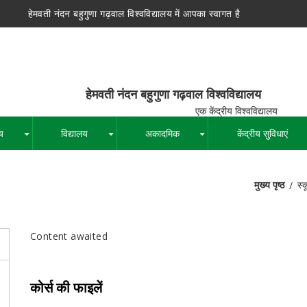
हेमवती नंदन बहुगुणा गढ़वाल विश्वविद्यालय में आपका स्वागत है
न बहुगुणा गढ़वाल विश्वविद्यालय
द्रीय विश्वविद्यालय
य
विद्यालय
अकादमिक
केंद्रीय सुविधाएं
+
+
+
मुख्य पृष्ठ
स्क
पग
चिन्ह
Content awaited
कोर्स की फाइलें