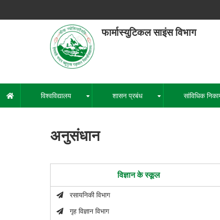
Skip
to
main
फार्मास्युटिकल साइंस विभाग
content
हेमवती नंद
एक कें
विश्वविद्यालय
शासन प्रबंध
सांविधिक निका
मुख्य
+
+
नेविगेशन
अनुसंधान
विज्ञान के स्कूल
रसायनिकी विभाग
गृह विज्ञान विभाग