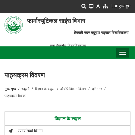
Skip
Language
to
main
फार्मास्युटिकल साइंस विभाग
content
हेमवती नंदन बहुगुणा गढ़वाल विश्वविद्यालय
एक केंद्रीय विश्वविद्यालय
Toggl
naviga
पाठ्यक्रम विवरण
मुख्य पृष्ठ
स्कूलों
विज्ञान के स्कूल
औषधि विज्ञान विभाग
श्रीनगर
पग
पाठ्यक्रम विवरण
चिन्ह
विज्ञान के स्कूल
रसायनिकी विभाग