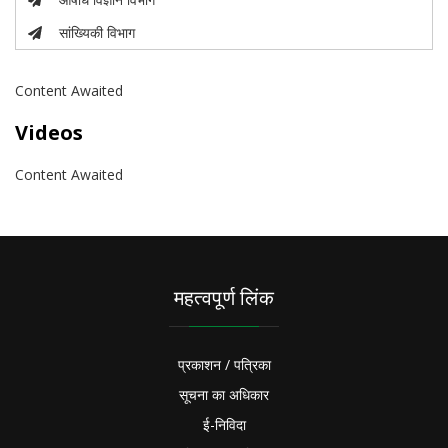
सांख्यिकी विभाग
Content Awaited
Videos
Content Awaited
महत्वपूर्ण लिंक
प्रकाशन / पत्रिका
सूचना का अधिकार
ई-निविदा