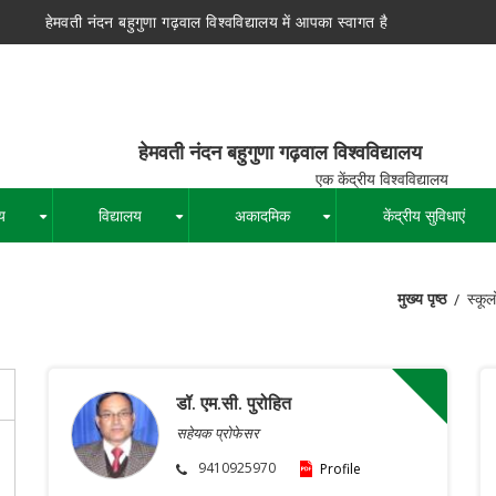
हेमवती नंदन बहुगुणा गढ़वाल विश्वविद्यालय में आपका स्वागत है
न बहुगुणा गढ़वाल विश्वविद्यालय
द्रीय विश्वविद्यालय
य
विद्यालय
अकादमिक
केंद्रीय सुविधाएं
+
+
+
मुख्य पृष्ठ
स्कूलो
पग
चिन्ह
डॉ. एम.सी. पुरोहित
सहेयक प्रोफेसर
9410925970
Profile