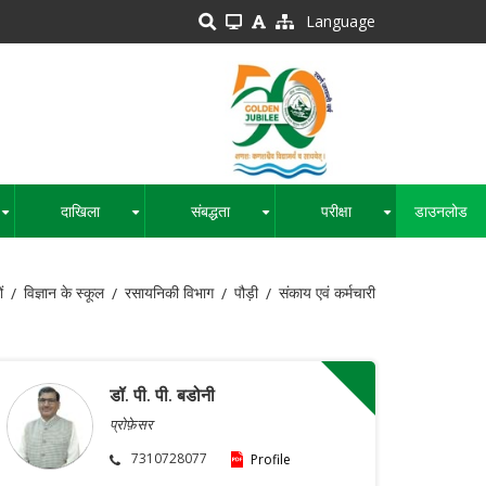
Language
दाखिला
संबद्धता
परीक्षा
डाउनलोड
+
+
+
+
ं
विज्ञान के स्कूल
रसायनिकी विभाग
पौड़ी
संकाय एवं कर्मचारी
डॉ. पी. पी. बडोनी
प्रोफ़ेसर
7310728077
Profile