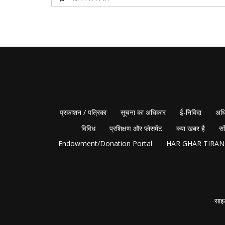
प्रकाशन / पत्रिका
सूचना का अधिकार
ई-निविदा
अधि
विविध
प्रशिक्षण और प्लेसमेंट
क्या खबर है
सं
Endowment/Donation Portal
HAR GHAR TIRA
साइ