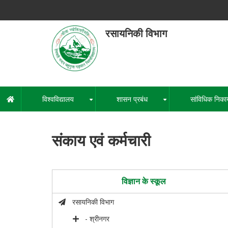
Skip
to
main
रसायनिकी विभाग
content
हेमवती नंद
एक कें
विश्वविद्यालय
शासन प्रबंध
सांविधिक निका
मुख्य
+
+
नेविगेशन
संकाय एवं कर्मचारी
विज्ञान के स्कूल
रसायनिकी विभाग
- श्रीनगर