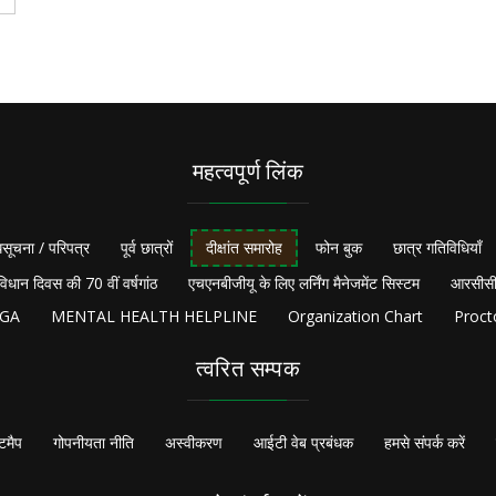
महत्वपूर्ण लिंक
सूचना / परिपत्र
पूर्व छात्रों
दीक्षांत समारोह
फोन बुक
छात्र गतिविधियाँ
विधान दिवस की 70 वीं वर्षगांठ
एचएनबीजीयू के लिए लर्निंग मैनेजमेंट सिस्टम
आरसीसी
NGA
MENTAL HEALTH HELPLINE
Organization Chart
Proct
त्वरित सम्पक
टमैप
गोपनीयता नीति
अस्वीकरण
आईटी वेब प्रबंधक
हमसे संपर्क करें