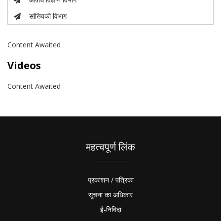
सांख्यिकी विभाग
Content Awaited
Videos
Content Awaited
महत्वपूर्ण लिंक
प्रकाशन / पत्रिका
सूचना का अधिकार
ई-निविदा