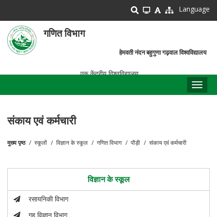
Skip
Language
to
main
गणित विभाग
content
हेमवती नंदन बहुगुणा गढ़वाल विश्वविद्यालय
एक केंद्रीय विश्वविद्यालय
Toggl
naviga
संकाय एवं कर्मचारी
मुख्य पृष्ठ
स्कूलों
विज्ञान के स्कूल
गणित विभाग
पौड़ी
संकाय एवं कर्मचारी
पग
चिन्ह
विज्ञान के स्कूल
रसायनिकी विभाग
गृह विज्ञान विभाग