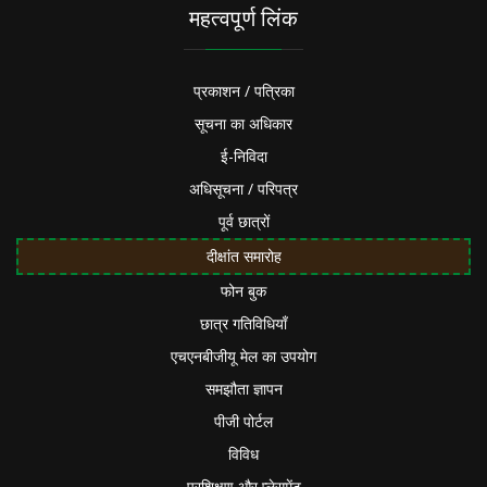
महत्वपूर्ण लिंक
प्रकाशन / पत्रिका
सूचना का अधिकार
ई-निविदा
अधिसूचना / परिपत्र
पूर्व छात्रों
दीक्षांत समारोह
फोन बुक
छात्र गतिविधियाँ
एचएनबीजीयू मेल का उपयोग
समझौता ज्ञापन
पीजी पोर्टल
विविध
प्रशिक्षण और प्लेसमेंट