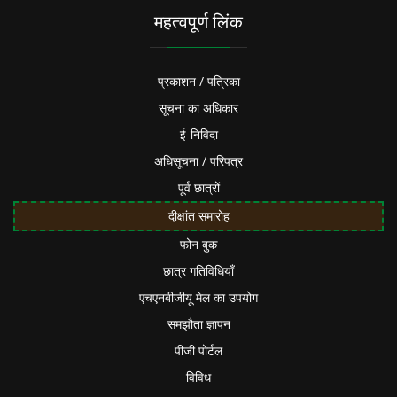
महत्वपूर्ण लिंक
प्रकाशन / पत्रिका
सूचना का अधिकार
ई-निविदा
अधिसूचना / परिपत्र
पूर्व छात्रों
दीक्षांत समारोह
फोन बुक
छात्र गतिविधियाँ
एचएनबीजीयू मेल का उपयोग
समझौता ज्ञापन
पीजी पोर्टल
विविध