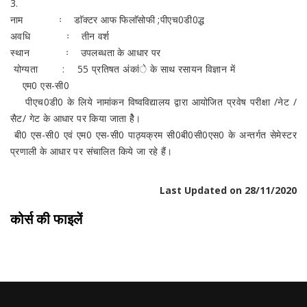
3.
नाम ः डाॅक्टर आफ फिलाॅसोफी ;पीएच0डी0द्ध
अवधि ः तीन वर्श
स्थान ः उपलब्धता के आधार पर
योग्यता : 55 प्रतिषत अंकांे के साथ रसायन विज्ञान में
एम0 एस-सी0
पीएच0डी0 के लिये नामांकन विष्वविद्यालय द्वारा आयोजित प्रवेष परीक्षा /नेट /
सैट/ गेट के आधार पर किया जाता हैे।
बी0 एस-सी0 एवं एम0 एस-सी0 पाठ्यक्रम सी0बी0सी0एस0 के अन्तर्गत सेमेस्टर
प्रणाली के आधार पर संचालित किये जा रहे हैं।
Last Updated on 28/11/2020
कोर्स की फाइलें