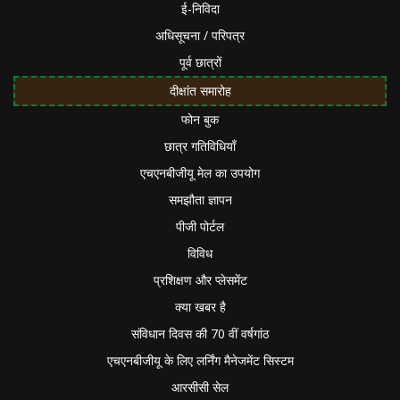
ई-निविदा
अधिसूचना / परिपत्र
पूर्व छात्रों
दीक्षांत समारोह
फोन बुक
छात्र गतिविधियाँ
एचएनबीजीयू मेल का उपयोग
समझौता ज्ञापन
पीजी पोर्टल
विविध
प्रशिक्षण और प्लेसमेंट
क्या खबर है
संविधान दिवस की 70 वीं वर्षगांठ
एचएनबीजीयू के लिए लर्निंग मैनेजमेंट सिस्टम
आरसीसी सेल