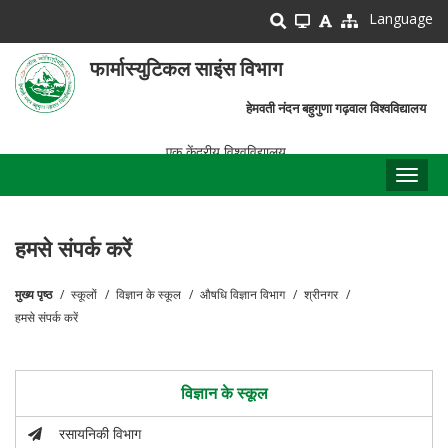
Skip
Language
to
main
फार्मास्युटिकल साइंस विभाग
content
हेमवती नंदन बहुगुणा गढ़वाल विश्वविद्यालय
एक केंद्रीय विश्वविद्यालय
Toggl
naviga
हमसे संपर्क करें
मुख्य पृष्ठ
स्कूलों
विज्ञान के स्कूल
औषधि विज्ञान विभाग
श्रीनगर
पग
हमसे संपर्क करें
चिन्ह
विज्ञान के स्कूल
रसायनिकी विभाग