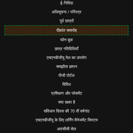
ई-निविदा
अधिसूचना / परिपत्र
पूर्व छात्रों
दीक्षांत समारोह
फोन बुक
छात्र गतिविधियाँ
एचएनबीजीयू मेल का उपयोग
समझौता ज्ञापन
पीजी पोर्टल
विविध
प्रशिक्षण और प्लेसमेंट
क्या खबर है
संविधान दिवस की 70 वीं वर्षगांठ
एचएनबीजीयू के लिए लर्निंग मैनेजमेंट सिस्टम
आरसीसी सेल