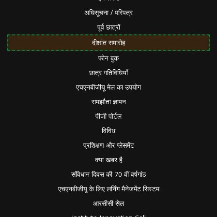
अधिसूचना / परिपत्र
पूर्व छात्रों
दीक्षांत समारोह
फोन बुक
छात्र गतिविधियाँ
एचएनबीजीयू मेल का उपयोग
समझौता ज्ञापन
पीजी पोर्टल
विविध
प्रशिक्षण और प्लेसमेंट
क्या खबर है
संविधान दिवस की 70 वीं वर्षगांठ
एचएनबीजीयू के लिए लर्निंग मैनेजमेंट सिस्टम
आरसीसी सेल