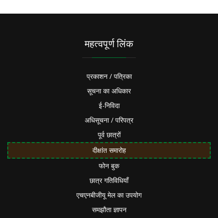
महत्वपूर्ण लिंक
प्रकाशन / पत्रिका
सूचना का अधिकार
ई-निविदा
अधिसूचना / परिपत्र
पूर्व छात्रों
दीक्षांत समारोह
फोन बुक
छात्र गतिविधियाँ
एचएनबीजीयू मेल का उपयोग
समझौता ज्ञापन