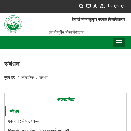
Skip
Language
to
main
हेमवती नंदन बहुगुणा गढ़वाल विश्वविद्यालय
content
एक केंद्रीय विश्वविद्यालय
Toggl
naviga
संबंधन
मुख्य पृष्ठ
अकादमिक
संबंधन
पग
चिन्ह
अकादमिक
संबंधन
एक नज़र में पाठ्यक्रम
विश्वविद्यालय परिसरों में पाठ्यक्रमों की सूची