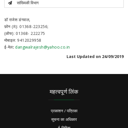
सांख्यिकी विभाग
डॉ राजेश डंगवाल,
फ़ोन (R): 01368-223256;
(ऑफ): 01368- 222275
मोबाइल: 9412029958
ई-मेल
:
dangwalrajesh@yahoo.co.in
Last Updated on 24/09/2019
महत्वपूर्ण लिंक
प्रकाशन / पत्रिका
सूचना का अधिकार
ई-निविदा