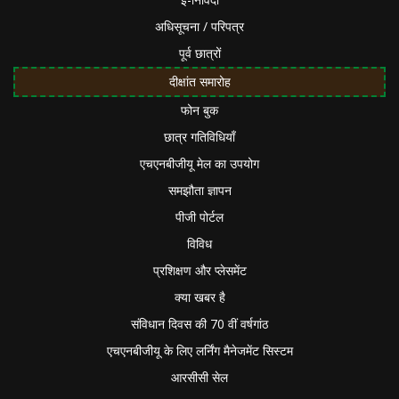
अधिसूचना / परिपत्र
पूर्व छात्रों
दीक्षांत समारोह
फोन बुक
छात्र गतिविधियाँ
एचएनबीजीयू मेल का उपयोग
समझौता ज्ञापन
पीजी पोर्टल
विविध
प्रशिक्षण और प्लेसमेंट
क्या खबर है
संविधान दिवस की 70 वीं वर्षगांठ
एचएनबीजीयू के लिए लर्निंग मैनेजमेंट सिस्टम
आरसीसी सेल