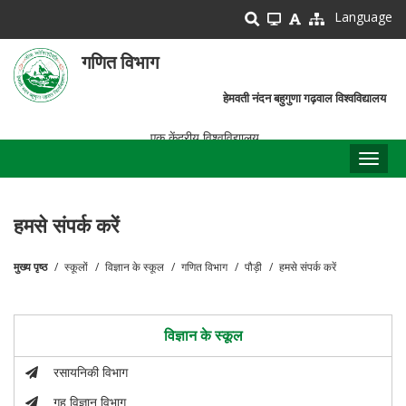
Skip
Language
to
main
गणित विभाग
content
हेमवती नंदन बहुगुणा गढ़वाल विश्वविद्यालय
एक केंद्रीय विश्वविद्यालय
Toggl
naviga
हमसे संपर्क करें
मुख्य पृष्ठ
स्कूलों
विज्ञान के स्कूल
गणित विभाग
पौड़ी
हमसे संपर्क करें
पग
चिन्ह
विज्ञान के स्कूल
रसायनिकी विभाग
गृह विज्ञान विभाग