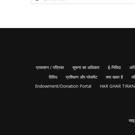
प्रकाशन / पत्रिका
सूचना का अधिकार
ई-निविदा
अधि
विविध
प्रशिक्षण और प्लेसमेंट
क्या खबर है
सं
Endowment/Donation Portal
HAR GHAR TIRA
साइ