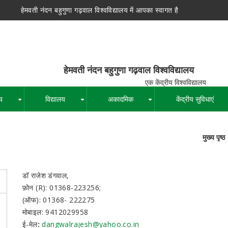
हेमवती नंदन बहुगुणा गढ़वाल विश्वविद्यालय में आपका स्वागत है
न बहुगुणा गढ़वाल विश्वविद्यालय
द्रीय विश्वविद्यालय
य
विद्यालय
अकादमिक
केंद्रीय सुविधाएं
+
+
+
मुख्य पृष्ठ
पग
चिन्ह
डॉ राजेश डंगवाल,
फ़ोन (R): 01368-223256;
(ऑफ): 01368- 222275
मोबाइल: 9412029958
ई-मेल
:
dangwalrajesh@yahoo.co.in