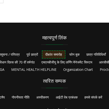
महत्वपूर्ण लिंक
सूचना / परिपत्र
पूर्व छात्रों
दीक्षांत समारोह
फोन बुक
छात्र गतिविधियाँ
विधान दिवस की 70 वीं वर्षगांठ
एचएनबीजीयू के लिए लर्निंग मैनेजमेंट सिस्टम
आरसीसी
NGA
MENTAL HEALTH HELPLINE
Organization Chart
Proct
त्वरित सम्पक
टमैप
गोपनीयता नीति
अस्वीकरण
आईटी वेब प्रबंधक
हमसे संपर्क करें