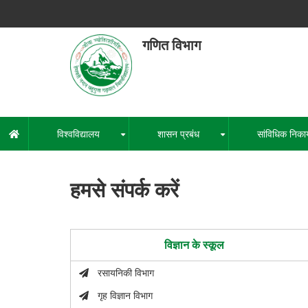
Skip
to
main
गणित विभाग
content
हेमवती नंद
एक कें
विश्वविद्यालय
शासन प्रबंध
सांविधिक निका
मुख्य
+
+
नेविगेशन
हमसे संपर्क करें
विज्ञान के स्कूल
रसायनिकी विभाग
गृह विज्ञान विभाग