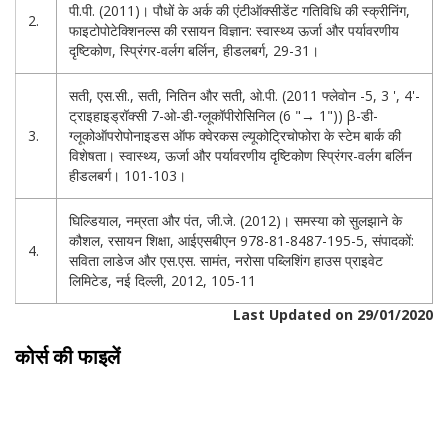
पी.पी. (2011)। पौधों के अर्क की एंटीऑक्सीडेंट गतिविधि की स्क्रीनिंग,
2.
फाइटोपोटेक्शिनल्स की रसायन विज्ञान: स्वास्थ्य ऊर्जा और पर्यावरणीय
दृष्टिकोण, स्प्रिंगर-वर्लग बर्लिन, हीडलबर्ग, 29-31।
सती, एस.सी., सती, नितिन और सती, ओ.पी. (2011 फ्लेवोन -5, 3 ', 4'-
ट्राइहाइड्रॉक्सी 7-ओ-डी-ग्लूकॉपीरोसिनिल (6 "→ 1")) β-डी-
3.
ग्लूकोऑपरोपोनाइडस ऑफ क्वेरकस ल्यूकोट्रिचोफोरा के स्टेम बार्क की
विशेषता। स्वास्थ्य, ऊर्जा और पर्यावरणीय दृष्टिकोण स्प्रिंगर-वर्लग बर्लिन
हीडलबर्ग। 101-103।
घिल्डियाल, नम्रता और पंत, जी.जे. (2012)। समस्या को सुलझाने के
कौशल, रसायन शिक्षा, आईएसबीएन 978-81-8487-195-5, संपादकों:
4.
सविता लाडेज और एस.एस. सामंत, नरोसा पब्लिशिंग हाउस प्राइवेट
लिमिटेड, नई दिल्ली, 2012, 105-11
Last Updated on 29/01/2020
कोर्स की फाइलें