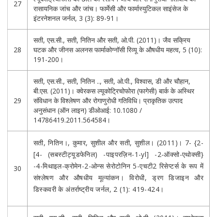
27
रासायनिक जांच और जांच। फार्मेसी और फार्मास्युटिकल साइंसेज के
इंटरनेशनल जर्नल, 3 (3): 89-91।
सती, एस.सी., सती, नितिन और सती, ओ.पी. (2011)। जैव सक्रिय
28
घटक और जीनस अलनस फार्माकोग्नॉसी रिव्यू के औषधीय महत्व, 5 (10):
191-200।
सती, एस.सी., सती, नितिन .., सती, ओ.पी., विश्वास, डी और चौहान,
बी.एस. (2011)। क्वेरकस ल्यूकोट्रिचोफोरा (फागेसी) बार्क के अस्थिर
29
संविधान के विश्लेषण और रोगाणुरोधी गतिविधि। प्राकृतिक उत्पाद
अनुसंधान (ऑन लाइन) डीओआई: 10.1080 /
14786419.2011.564584।
सती, नितिन।, कुमार, सुशील और सती, सुशील। (2011)। 7- {2-
[4- (सबस्टीट्यूडफेनिल) -पाइपरज़िन-1-yl] -2-ऑक्सो-एथोक्सी}
-4-मिथाइल-क्रोमेन-2-ओन्स सेरोटोनिन 5-एचटी2 रिसेप्टर्स के रूप में
30
संश्लेषण और औषधीय मूल्यांकन। विरोधी, ड्रग डिजाइन और
डिस्कवरी के अंतर्राष्ट्रीय जर्नल, 2 (1): 419-424।