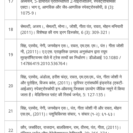
17
अध्ययन, 5-डायरिल प्रतिस्थापित 2-पाइरोजोलिन, स्पेक्ट्रोचिमिका
एक्टा। भाग ए, आणविक और जैव-आणविक स्पेक्ट्रोस्कोपी, 8 (3):
1075-9।
सेमल्टी, अजय।, सेमल्टी, मोना।, जोशी, गीता पंत, रावत, मोहन मनियारी
18
(2011)। विशेषज्ञ की राय ड्रग डिस्कोव, 6 (3): 309-321।
सिंह, प्रमोद, नेगी, जगमोहन एस।, रावत, एम.एस. एम।, पंत। गीता जोशी
नी, (2011)। ए.ए.एस. प्राकृतिक उत्पाद अनुसंधान द्वारा रयूम
19
मूरक्रॉफ्टियनम रोले में ट्रेस तत्वों का निर्धारण। डीओआई 10.1080 /
14786419.2010.536764।
सिंह, प्रमोद, अंडोला, हरीश चंद्र, रावत, एम.एस.एम., पंत, गीता जोशी ने
और पुरोहित, विजय कांत, (2011)। फूरियर ट्रांसफॉर्म इंफ्रारेड (एफटी-
20
आईआर) स्पेक्ट्रोस्कोपी इन-ऑवरव्यू जिसका उपयोग जैविक नमूने में किया
जाता है। मेडिसिनल प्लांट की रिसर्च जर्नल, 5: 127-135।
सिंह, प्रमोद, नेगी, जगमोहन एस।, पंत, गीता जोशी नी और रावत, मोहन
21
एस.एम., (2011)। पशुचिकित्सा संचार, १ संचार (१-२): ६१-६३।
कौर, जसविंदर, राजदान, बालकिशन, राम, वीरमा, पंत, गीता, (2011)।
22