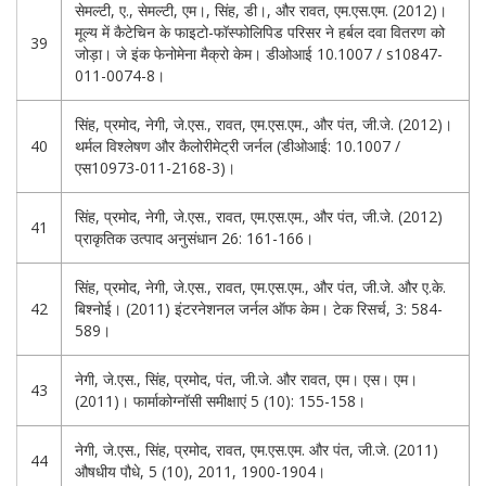
सेमल्टी, ए., सेमल्टी, एम।, सिंह, डी।, और रावत, एम.एस.एम. (2012)।
मूल्य में कैटेचिन के फाइटो-फॉस्फोलिपिड परिसर ने हर्बल दवा वितरण को
39
जोड़ा। जे इंक फेनोमेना मैक्रो केम। डीओआई 10.1007 / s10847-
011-0074-8।
सिंह, प्रमोद, नेगी, जे.एस., रावत, एम.एस.एम., और पंत, जी.जे. (2012)।
40
थर्मल विश्लेषण और कैलोरीमेट्री जर्नल (डीओआई: 10.1007 /
एस10973-011-2168-3)।
सिंह, प्रमोद, नेगी, जे.एस., रावत, एम.एस.एम., और पंत, जी.जे. (2012)
41
प्राकृतिक उत्पाद अनुसंधान 26: 161-166।
सिंह, प्रमोद, नेगी, जे.एस., रावत, एम.एस.एम., और पंत, जी.जे. और ए.के.
42
बिश्नोई। (2011) इंटरनेशनल जर्नल ऑफ केम। टेक रिसर्च, 3: 584-
589।
नेगी, जे.एस., सिंह, प्रमोद, पंत, जी.जे. और रावत, एम। एस। एम।
43
(2011)। फार्माकोग्नॉसी समीक्षाएं 5 (10): 155-158।
नेगी, जे.एस., सिंह, प्रमोद, रावत, एम.एस.एम. और पंत, जी.जे. (2011)
44
औषधीय पौधे, 5 (10), 2011, 1900-1904।