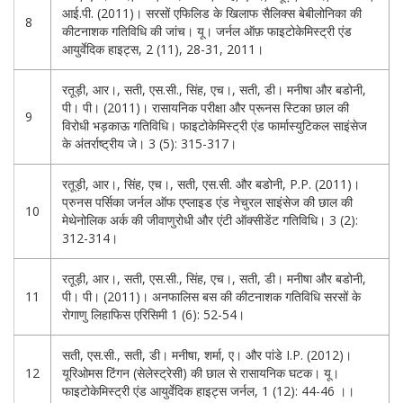
आई.पी. (2011)। सरसों एफिलिड के खिलाफ सैलिक्स बेबीलोनिका की
8
कीटनाशक गतिविधि की जांच। यू। जर्नल ऑफ़ फाइटोकेमिस्ट्री एंड
आयुर्वेदिक हाइट्स, 2 (11), 28-31, 2011।
रतूड़ी, आर।, सती, एस.सी., सिंह, एच।, सती, डी। मनीषा और बडोनी,
पी। पी। (2011)। रासायनिक परीक्षा और प्रूनस स्टिका छाल की
9
विरोधी भड़काऊ गतिविधि। फाइटोकेमिस्ट्री एंड फार्मास्युटिकल साइंसेज
के अंतर्राष्ट्रीय जे। 3 (5): 315-317।
रतूड़ी, आर।, सिंह, एच।, सती, एस.सी. और बडोनी, P.P. (2011)।
प्रुनस पर्सिका जर्नल ऑफ एप्लाइड एंड नेचुरल साइंसेज की छाल की
10
मेथेनोलिक अर्क की जीवाणुरोधी और एंटी ऑक्सीडेंट गतिविधि। 3 (2):
312-314।
रतूड़ी, आर।, सती, एस.सी., सिंह, एच।, सती, डी। मनीषा और बडोनी,
11
पी। पी। (2011)। अनफालिस बस की कीटनाशक गतिविधि सरसों के
रोगाणु लिहाफिस एरिसिमी 1 (6): 52-54।
सती, एस.सी., सती, डी। मनीषा, शर्मा, ए। और पांडे I.P. (2012)।
12
यूरिओमस टिंगन (सेलेस्ट्रेसी) की छाल से रासायनिक घटक। यू।
फाइटोकेमिस्ट्री एंड आयुर्वेदिक हाइट्स जर्नल, 1 (12): 44-46 ।।