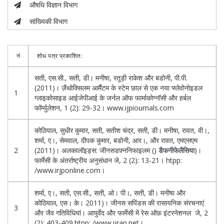
औषधि विज्ञान विभाग
सांख्यिकी विभाग
नं
शोध पत्र प्रकाशित:
सती, एस.सी., सती, डी। मनीषा, रतूड़ी राकेश और बडोनी, पी.पी.
(2011)। ज़ैंथोक्सिलम आर्मैटम के स्टेम छाल से एक नया फ्लेवोनोइडल
1
ग्लाइकोसाइड आईजेपीआई के जर्नल ऑफ फार्माकोग्नॉसी और हर्बल
फॉर्म्युलेशन, 1 (2): 29-32। www.ijpiournals.com
कोठियाल, सुधीर कुमार, सती, सतीश चंद्र, सती, डी। मनीषा, रावत, वी।,
शर्मा, ए।, सेमवाल, दीपक कुमार, बडोनी, आर।, और रावत, एमएसएम
2
(2011)। अलकालॉइड्स: जीनसडफ़्ननिफाइलम ()
)।
डैफनीफेलैसिया
फार्मेसी के अंतर्राष्ट्रीय अनुसंधान जे, 2 (2): 13-21। htpp:
/www.irjponline.com।
शर्मा, ए।, सती, एस.सी., सती, ओ। पी।, सती, डी। मनीषा और
कोठियाल, एस। के। 2011)। जीनस सपिंडस की रासायनिक संरचनाएं
3
और जैव गतिविधियां। आयुर्वेद और फार्मेसी में रेस ऑफ़ इंटरनेशनल जे, 2
(2): 403-409.htpp: /www.ijrap.net।