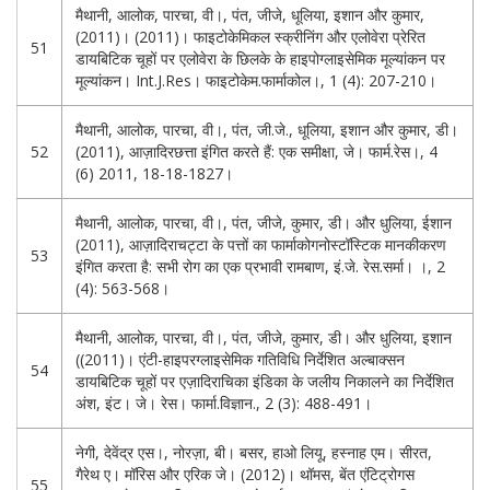
मैथानी, आलोक, पारचा, वी।, पंत, जीजे, धूलिया, इशान और कुमार,
(2011)। (2011)। फाइटोकेमिकल स्क्रीनिंग और एलोवेरा प्रेरित
51
डायबिटिक चूहों पर एलोवेरा के छिलके के हाइपोग्लाइसेमिक मूल्यांकन पर
मूल्यांकन। Int.J.Res। फाइटोकेम.फार्माकोल।, 1 (4): 207-210।
मैथानी, आलोक, पारचा, वी।, पंत, जी.जे., धूलिया, इशान और कुमार, डी।
52
(2011), आज़ादिरछत्ता इंगित करते हैं: एक समीक्षा, जे। फार्म.रेस।, 4
(6) 2011, 18-18-1827।
मैथानी, आलोक, पारचा, वी।, पंत, जीजे, कुमार, डी। और धुलिया, ईशान
(2011), आज़ादिराचट्टा के पत्तों का फार्माकोगनोस्टॉस्टिक मानकीकरण
53
इंगित करता है: सभी रोग का एक प्रभावी रामबाण, इं.जे. रेस.सर्मा। ।, 2
(4): 563-568।
मैथानी, आलोक, पारचा, वी।, पंत, जीजे, कुमार, डी। और धुलिया, इशान
((2011)। एंटी-हाइपरग्लाइसेमिक गतिविधि निर्देशित अल्बाक्सन
54
डायबिटिक चूहों पर एज़ादिराचिका इंडिका के जलीय निकालने का निर्देशित
अंश, इंट। जे। रेस। फार्मा.विज्ञान., 2 (3): 488-491।
नेगी, देवेंद्र एस।, नोरज़ा, बी। बसर, हाओ लियू, हस्नाह एम। सीरत,
गैरेथ ए। मॉरिस और एरिक जे। (2012)। थॉमस, बेंत एंटिट्रोगस
55