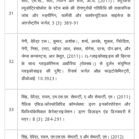
सती, एस.सी., सती, नितिन और सती, ओ.पी. (2011)। क्यूरेकस
ल्यूकोट्रिचोफोरा के स्टेम बार्क की रोगाणुरोधी गतिविधि की रासायनिक
31
जांच और स्क्रीनिंग, फार्मेसी और फार्मास्युटिकल साइंसेज के
अंतर्राष्ट्रीय जर्नल; 3 (3): 389-91
नेगी, देवेंद्र एस।, कुमार, अशोक।, शर्मा, आरके, शुक्ला, निवेदिता,
नेगी, निशा, टम्टा, महेंद्र लाल, बंसल, योगेश, प्रस, पोर-ज्ञान, और
जेम्स कन्सनट्स, आर केदुत, (2011)। Is-ग्लाइकोसाइड्स की क्रिया
32
के साथ ग्लाइकोस्मिस आर्बोरिया (रोक्सब।) से दुर्लभ संयुग्मित
ग्लाइकोसाइड की पुष्टि। रिसर्च जर्नल ऑफ़ फाइटोकेमिस्ट्री,
डीओआई: 10.3923।
सिंह, देवेंद्र, रावत, एम.एस.एम. सेमल्टी, ए और सेमल्टी, एम। (2011)
गैलिक एसिड-फॉस्फोलिपिड कॉम्प्लेक्स: ड्रग इनकॉरपोरेशन और
33
फिजियोकेमिकल कैरेक्टराइजेशन। ड्रग डिज़ाइन एंड डिस्कवरी में
पत्र। 8 (3): 284-291।
सिंह, देवेंद्र, रावत, एम.एस.एम. सेमल्टी, ए और सेमल्टी, एम। (2012)