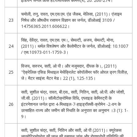
इंडियन जर्नल ऑफ हेटेरोसायकल केमिस्ट्री, 20: 266-274।
चमोली, तनु, रावत, एम.एस.एम. एंड जैकब, मेलिसा, (2011)। एंजाइम
23
निषेध और औषधीय रसायन विज्ञान का जर्नल, डीओआई 3109 /
14756365.2011.606622।
सिंह, देवेंद्र, रावत, एम.एस. एम।, सेमल्टी, अजय, सेमल्टी, मोना,
24
(2011)। थर्मल विश्लेषण और कैलोमीटर के जर्नल, डीओआई: 10.1007
/ एस.10973-011-1759-3।
विजय, सरुरभ, सती, ओ पी। और मजुमदार, दीपक के।, (2011)
25
"ऐक्रेलिक एसिड मिथाइल मेथैक्रिलेट कोपॉलीमर फॉर ओरल ड्रग रिलीज़,
जे। मैटर साइंस: मैटर मेड। 22 (1), 125-135।
सती, सुशील चंद्र, रावत, बी.एस., सती, नितिन, सती, ओ.पी. और जोशी,
जी.सी. (2011)। सॉल्वैटोक्रोमिक विधि, एप्लाइड केमिस्ट्री के
26
इंटरनेशनल जर्नल द्वारा 4-मिथाइल-7-हाइड्रॉक्सी-क्रोमेन -2-वन के
उत्साहित-राज्य और जमीन की स्थिति के अनुपात का अनुमान ।3 (1): 1-
9।
सती, सुशील चंद्र, सती, नितिन और सती, ओ पी (2011)। क्यूरेकस
ल्यूकोट्रिचोफोरा की छाल की रसायन जांच और रोगाणुरोधी गतिविधि की