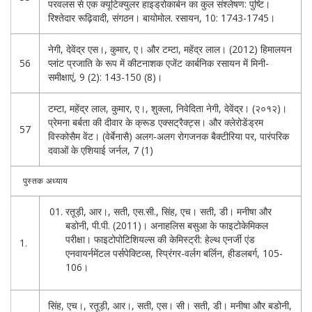
परवलस से एक क्यूटिक्युलर हाइड्रोकार्बन का कुल संश्लेषण: पुष्टि।
रिश्तेदार रूढ़िवादी, संगठन। बायोमोल. रसायन, 10: 1743-1745।
नेगी, देवेंद्र एस।, कुमार, ए। और टम्टा, महेंद्र लाल। (2012) हिमालयन
56
प्लांट प्रजाति के रूप में कीटनाशक एजेंट कार्बनिक रसायन में मिनी-
समीक्षाएं, 9 (2): 143-150 (8)।
टम्टा, महेंद्र लाल, कुमार, ए।, शुक्ला, निवेदिता नेगी, देवेंद्र। (२०१२)।
प्रेमना बर्बता की दीवार के क्रूड एक्सट्रैक्ट्स। और क्लेरोडेंड्रम
57
विस्कोसैम वेंट। (वेर्बेनासै) अलग-अलग रोगजनक बैक्टीरिया पर, पारंपरिक
दवाओं के एशियाई जर्नल, 7 (1)
पुस्तक अध्याय
रतूड़ी, आर।, सती, एस.सी., सिंह, एच। सती, डी। मनीषा और
बडोनी, पी.पी. (2011)। अनाहलिस बसुआ के फाइटोकेमिकल
परीक्षा। फाइटोपोटिशियल्स की केमिस्ट्री: हेल्थ एनर्जी एंड
1.
एनवायर्नमेंटल पर्सपेक्टिव्स, स्प्रिंगर-वर्लग बर्लिन, हीडलबर्ग, 105-
106।
सिंह, एच।, रतूड़ी, आर।, सती, एस। सी। सती, डी। मनीषा और बडोनी,