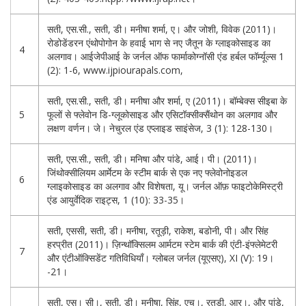
सती, एस.सी., सती, डी। मनीषा शर्मा, ए। और जोशी, विवेक (2011)।
रोडोडेंडरन एंथोपोगोन के हवाई भाग से नए जैतून के ग्लाइकोसाइड का
4
अलगाव। आईजेपीआई के जर्नल ऑफ फार्माकोग्नॉसी एंड हर्बल फॉर्म्यूल्स 1
(2): 1-6, www.ijpiourapals.com,
सती, एस.सी., सती, डी। मनीषा और शर्मा, ए (2011)। बॉम्बेक्स सीइबा के
5
फूलों से फ्लेवोन डि-ग्लूकोसाइड और एसिटॉक्सीक्सैंथोन का अलगाव और
लक्षण वर्णन। जे। नेचुरल एंड एप्लाइड साइंसेज, 3 (1): 128-130।
सती, एस.सी., सती, डी। मनिषा और पांडे, आई। पी। (2011)।
जिंथोक्सीलियम आर्मेटम के स्टीम बार्क से एक नए फ्लेवोनोइडल
6
ग्लाइकोसाइड का अलगाव और विशेषता, यू। जर्नल ऑफ़ फाइटोकेमिस्ट्री
एंड आयुर्वेदिक राइट्स, 1 (10): 33-35।
सती, एससी, सती, डी। मनीषा, रतूड़ी, राकेश, बडोनी, पी। और सिंह
हरप्रीत (2011)। ज़िन्थॉक्सिलम आर्मटम स्टेम बार्क की एंटी-इंफ्लेमेटरी
7
और एंटीऑक्सिडेंट गतिविधियाँ। ग्लोबल जर्नल (यूएसए), XI (V): 19।
-21।
सती, एस। सी।, सती, डी। मनीषा, सिंह, एच।, रतूड़ी, आर।, और पांडे,