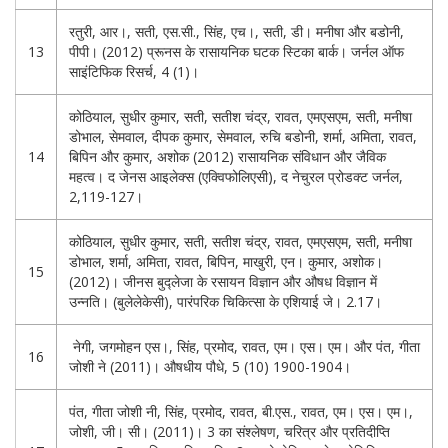
रतुरी, आर।, सती, एस.सी., सिंह, एच।, सती, डी। मनीषा और बडोनी,
13
पीपी। (2012) प्रूनस के रासायनिक घटक स्टिका बार्क। जर्नल ऑफ
साइंटिफिक रिसर्च, 4 (1)।
कोठियाल, सुधीर कुमार, सती, सतीश चंद्र, रावत, एमएसएम, सती, मनीषा
डोभाल, सेमवाल, दीपक कुमार, सेमवाल, रुचि बडोनी, शर्मा, अमिता, रावत,
14
बिपिन और कुमार, अशोक (2012) रासायनिक संविधान और जैविक
महत्व। द जेनस आइलेक्स (एक्विफोलिएसी), द नेचुरल प्रोडक्ट जर्नल,
2,119-127।
कोठियाल, सुधीर कुमार, सती, सतीश चंद्र, रावत, एमएसएम, सती, मनीषा
डोभाल, शर्मा, अमिता, रावत, बिपिन, माखुरी, एन। कुमार, अशोक।
15
(2012)। जीनस बुद्लेजा के रसायन विज्ञान और औषध विज्ञान में
उन्नति। (बुलेलेकेसी), पारंपरिक चिकित्सा के एशियाई जे। 2.17।
नेगी, जगमोहन एस।, सिंह, प्रमोद, रावत, एम। एस। एम। और पंत, गीता
16
जोशी ने (2011)। औषधीय पौधे, 5 (10) 1900-1904।
पंत, गीता जोशी नी, सिंह, प्रमोद, रावत, बी.एस., रावत, एम। एस। एम।,
जोशी, जी। सी। (2011)। 3 का संश्लेषण, चरित्र और प्रतिदीप्ति