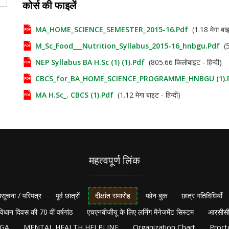
कोर्स की फाइलें
MA_HOME_SCIENCE_SEMESTER_2015-16.pdf
(1.18 मेगा बाइट
M_Sc_Food___Nutrition_Syllabus_2015-16_hnbgu.pdf
(57
NEP Syllabus BA H.Sc (1) (1).pdf
(805.66 किलोबाइट - हिन्दी)
CBCS_for_BA_HOME_SCIENCE_PROGRAMME_HNBGU (1).
MA H.Sc_. CBCS (1).pdf
(1.12 मेगा बाइट - हिन्दी)
महत्वपूर्ण लिंक
सूचना / परिपत्र
पूर्व छात्रों
दीक्षांत समारोह
फोन बुक
छात्र गतिविधियाँ
विधान दिवस की 70 वीं वर्षगांठ
एचएनबीजीयू के लिए लर्निंग मैनेजमेंट सिस्टम
आरसीसी
NGA
MENTAL HEALTH HELPLINE
Organization Chart
Proct