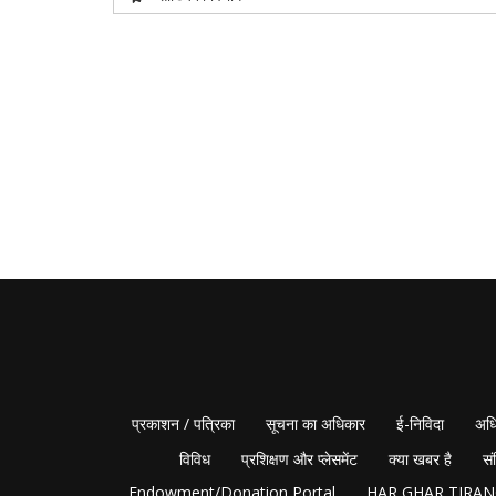
प्रकाशन / पत्रिका
सूचना का अधिकार
ई-निविदा
अधि
विविध
प्रशिक्षण और प्लेसमेंट
क्या खबर है
सं
Endowment/Donation Portal
HAR GHAR TIRA