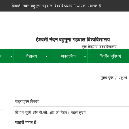
हेमवती नंदन बहुगुणा गढ़वाल विश्वविद्यालय में आपका स्वागत है
न बहुगुणा गढ़वाल विश्वविद्यालय
द्रीय विश्वविद्यालय
य
विद्यालय
अकादमिक
केंद्रीय सुविधाएं
+
+
+
मुख्य पृष्ठ
स्कूलों
पग
चिन्ह
पाठ्यक्रम विवरण
विभाग यूजी और पी.जी. और डी.फिल। पाठ्यक्रम
फाइलें गायब हैं