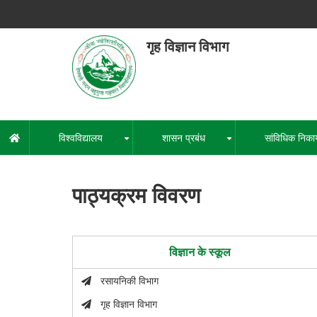
Skip
to
main
गृह विज्ञान विभाग
content
हेमवती नंद
एक कें
विश्वविद्यालय
शासन प्रबंध
सांविधिक निका
मुख्य
+
+
नेविगेशन
पाठ्यक्रम विवरण
विज्ञान के स्कूल
रसायनिकी विभाग
गृह विज्ञान विभाग