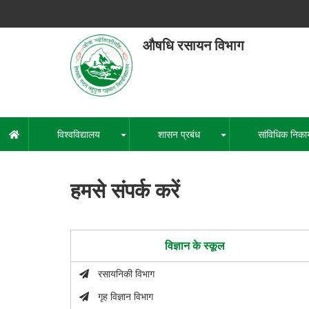
Skip
to
main
औषधि रसायन विभाग
content
हेमवती नंद
एक कें
विश्वविद्यालय
शासन प्रबंध
सांविधिक निका
मुख्य
+
+
नेविगेशन
हमसे संपर्क करें
विज्ञान के स्कूल
रसायनिकी विभाग
गृह विज्ञान विभाग