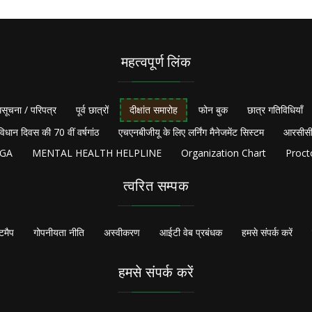
महत्वपूर्ण लिंक
सूचना / परिपत्र
पूर्व छात्रों
दीक्षांत समारोह
फोन बुक
छात्र गतिविधियाँ
विधान दिवस की 70 वीं वर्षगांठ
एचएनबीजीयू के लिए लर्निंग मैनेजमेंट सिस्टम
आरसीसी
NGA
MENTAL HEALTH HELPLINE
Organization Chart
Proct
त्वरित सम्पक
टमैप
गोपनीयता नीति
अस्वीकरण
आईटी वेब प्रबंधक
हमसे संपर्क करें
हमसे संपर्क करें