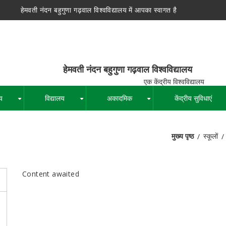
हेमवती नंदन बहुगुणा गढ़वाल विश्वविद्यालय में आपका स्वागत है
न बहुगुणा गढ़वाल विश्वविद्यालय
द्रीय विश्वविद्यालय
य
विद्यालय
अकादमिक
केंद्रीय सुविधाएं
+
+
+
मुख्य पृष्ठ
स्कूलों
पग
चिन्ह
Content awaited