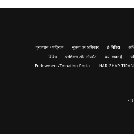
प्रकाशन / पत्रिका
सूचना का अधिकार
ई-निविदा
अधि
विविध
प्रशिक्षण और प्लेसमेंट
क्या खबर है
सं
Endowment/Donation Portal
HAR GHAR TIRA
साइ